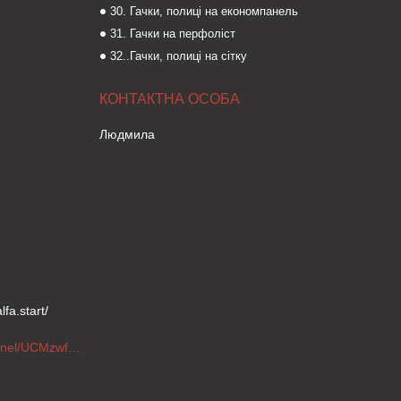
30. Гачки, полиці на економпанель
31. Гачки на перфоліст
32..Гачки, полиці на сітку
Людмила
fa.start/
https://www.youtube.com/channel/UCMzwfuPdxogFIKF_nELVFNw