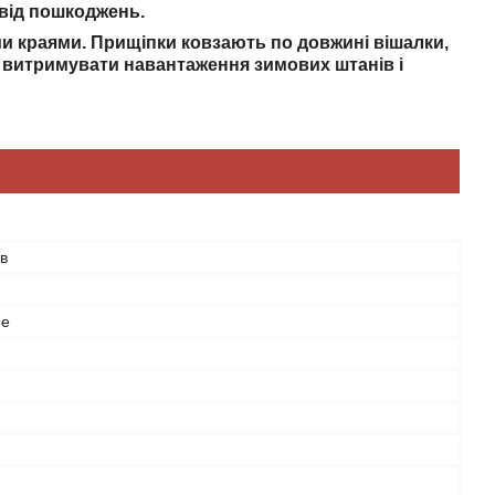
 від пошкоджень.
ими краями. Прищіпки ковзають по довжині вішалки,
е витримувати навантаження зимових штанів і
в
не