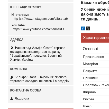
Вішалки оброб
ІНШІ ВИДИ ЗВ'ЯЗКУ
У бічній нижн
даючи змогу з
Инстаграм
http (s)://www.instagram.com/alfa.start/
спідниць.
YouTube
https://www.youtube.com/channel/UCMzwfuPdxogFIKF_nELVFNw
Характеристи
Наш склад Альфа Старт"-торгове
Основні
обладнання знаходиться на ринку
"Барабашово", провулок Весняний,
Призначення
Харків, Україна
Матеріал
Покриття
"Альфа Старт" - виробник якісного
Прищіпки
торгового обладнання оптом і в роздріб!
Обертовий гачо
Ширина
Людмила
Висота
Колір