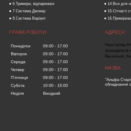
6.Тримери, відпарювачі
14.Все для 
7.Система Джокер
15.Сітчасті 
8.Система Варіант
16.Примірюва
ГРАФІК РОБОТИ
Наш склад А
Понеділок
09:00
17:00
знаходиться 
Вівторок
09:00
17:00
Весняний, Ха
Середа
09:00
17:00
Четвер
09:00
17:00
Пʼятниця
09:00
17:00
"Альфа Старт
обладнання о
Субота
10:00
15:00
Неділя
Вихідний