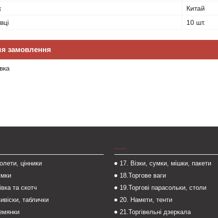
к
Китай
вці
10 шт.
ля замовлення
вка
___
толети, цінники
17. Візки, сумки, мішки, пакети
умки
18.Торгове ваги
івка та скотч
19.Торгові парасольки, столи
вивіски, таблички
20. Намети, тенти
темянки
21.Торгівельні дзеркала