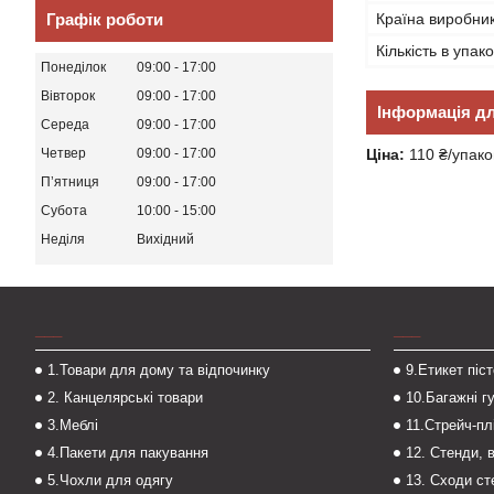
Країна виробни
Графік роботи
Кількість в упако
Понеділок
09:00
17:00
Вівторок
09:00
17:00
Інформація д
Середа
09:00
17:00
Ціна:
110 ₴/упако
Четвер
09:00
17:00
Пʼятниця
09:00
17:00
Субота
10:00
15:00
Неділя
Вихідний
___
___
1.Товари для дому та відпочинку
9.Етикет піс
2. Канцелярські товари
10.Багажні г
3.Меблі
11.Стрейч-пл
4.Пакети для пакування
12. Стенди, 
5.Чохли для одягу
13. Сходи с