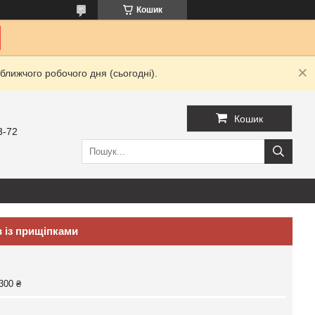
Кошик
ближчого робочого дня (сьогодні).
Кошик
3-72
 із прищіпками
300 ₴