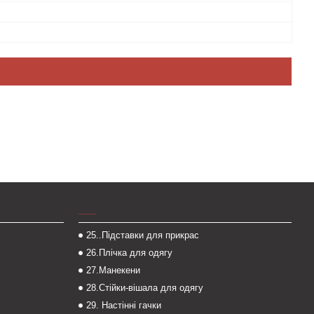
___
25..Підставки для прикрас
26.Плічка для одягу
27.Манекени
28.Стійки-вішала для одягу
29. Настінні гачки