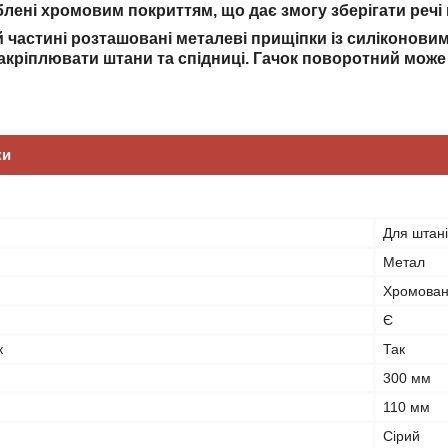
лені хромовим покриттям, що дає змогу зберігати речі
ій частині розташовані металеві прищіпки із силіконов
акріплювати штани та спідниці. Гачок поворотний мож
ки
Для штані
Метал
Хромова
Є
к
Так
300 мм
110 мм
Сірий