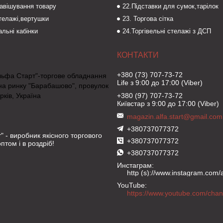
навішування товару
22.Підставки для сумок,тарілок
стелажі,вертушки
23. Торгова сітка
льні кабінки
24.Торгівельні стелажі з ДСП
+380 (73) 707-73-72
льфа Старт"-торгове обладнання
Life з 9:00 до 17:00 (Viber)
на ринку "Барабашово", провулок
рків, Україна
+380 (97) 707-73-72
Київстар з 9:00 до 17:00 (Viber)
magazin.alfa.start@gmail.com
+380737077372
" - виробник якісного торгового
+380737077372
птом і в роздріб!
+380737077372
Инстаграм
http (s)://www.instagram.com/al
YouTube