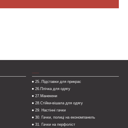
___
25..Підставки для прикрас
26.Плічка для одягу
27.Манекени
28.Стійки-вішала для одягу
29. Настінні гачки
30. Гачки, полиці на економпанель
31. Гачки на перфоліст