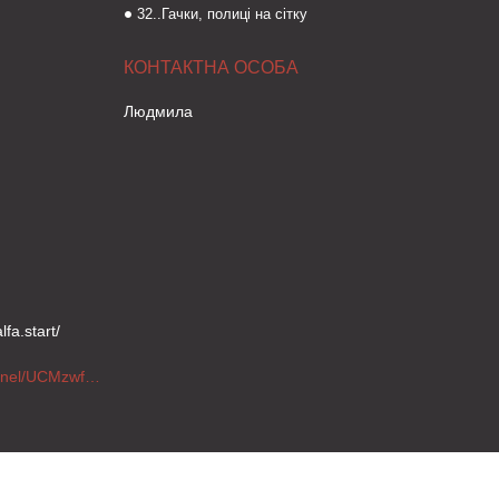
32..Гачки, полиці на сітку
Людмила
fa.start/
https://www.youtube.com/channel/UCMzwfuPdxogFIKF_nELVFNw