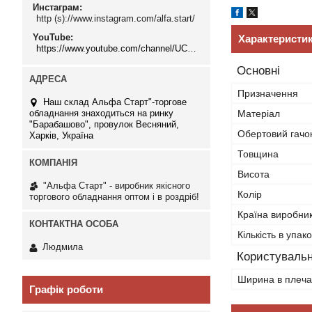
Инстаграм
http (s)://www.instagram.com/alfa.start/
YouTube
Характеристи
https://www.youtube.com/channel/UCMzwfuPdxogFIKF_nELVFNw
Основні
Призначення
Наш склад Альфа Старт"-торгове
обладнання знаходиться на ринку
Матеріал
"Барабашово", провулок Весняний,
Обертовий гачо
Харків, Україна
Товщина
Висота
"Альфа Старт" - виробник якісного
Колір
торгового обладнання оптом і в роздріб!
Країна виробни
Кількість в упако
Людмила
Користувальн
Ширина в плеча
Графік роботи