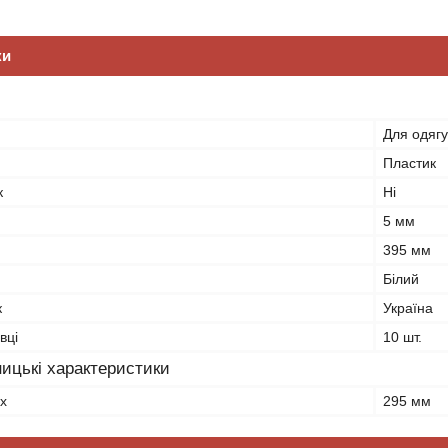
ки
Для одягу
Пластик
к
Ні
5 мм
395 мм
Білий
к
Україна
вці
10 шт.
ицькі характеристики
х
295 мм