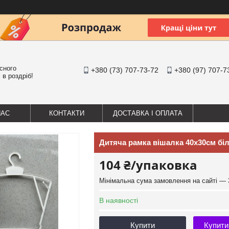
існого
+380 (73) 707-73-72
+380 (97) 707-7
 в роздріб!
НАС
КОНТАКТИ
ДОСТАВКА І ОПЛАТА
Дитяча рамка вішалка 40х30см бі
104 ₴/упаковка
Мінімальна сума замовлення на сайті — 
В наявності
Купити
Купити