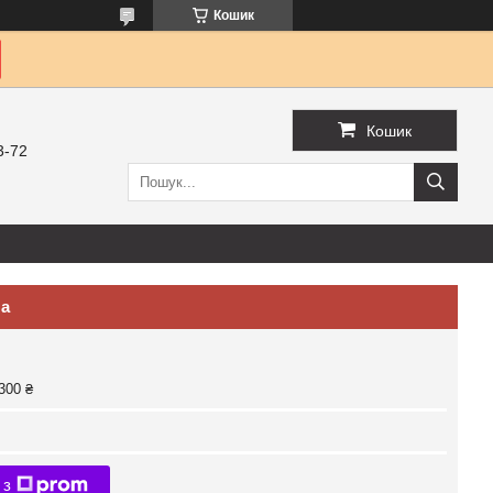
Кошик
Кошик
3-72
ла
300 ₴
 з