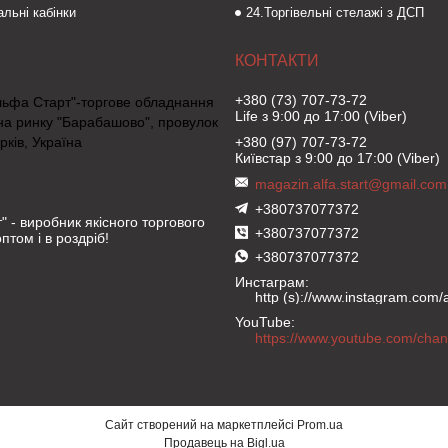
льні кабінки
24.Торгівельні стелажі з ДСП
+380 (73) 707-73-72
льфа Старт"-торгове обладнання
Life з 9:00 до 17:00 (Viber)
на ринку "Барабашово", провулок
рків, Україна
+380 (97) 707-73-72
Київстар з 9:00 до 17:00 (Viber)
magazin.alfa.start@gmail.com
+380737077372
" - виробник якісного торгового
+380737077372
птом і в роздріб!
+380737077372
Инстаграм
http (s)://www.instagram.com/al
YouTube
Сайт створений на маркетплейсі
Prom.ua
Продавець на Bigl.ua