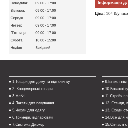
Інформація д
Понеділок
09:00
17:00
Вівторок
09:00
17:00
Ціна:
104 ₴/упако
Середа
09:00
17:00
Четвер
09:00
17:00
Пʼятниця
09:00
17:00
Субота
10:00
15:00
Неділя
Вихідний
___
___
1.Товари для дому та відпочинку
9.Етикет піс
2. Канцелярські товари
10.Багажні г
3.Меблі
11.Стрейч-пл
4.Пакети для пакування
12. Стенди, 
5.Чохли для одягу
13. Сходи с
6.Тримери, відпарювачі
14.Все для 
7.Система Джокер
15.Сітчасті 