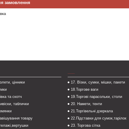
ля замовлення
вка
___
толети, цінники
17. Візки, сумки, мішки, пакети
умки
18.Торгове ваги
івка та скотч
19.Торгові парасольки, столи
вивіски, таблички
20. Намети, тенти
темянки
21.Торгівельні дзеркала
навішування товару
22.Підставки для сумок,тарілок
стелажі,вертушки
23. Торгова сітка