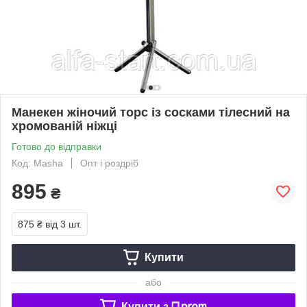
Манекен жіночий торс із сосками тілесний на
хромованій ніжці
Готово до відправки
Код: Masha
Опт і роздріб
895
₴
875 ₴
від 3 шт.
Купити
або
Купити з