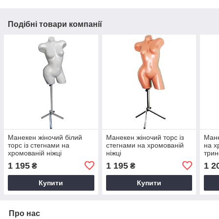
Подібні товари компанії
Манекен жіночий білий
Манекен жіночий торс із
Мане
торс із стегнами на
стегнами на хромованій
на х
хромованій ніжці
ніжці
трин
1 195
1 195
1 2
₴
₴
Купити
Купити
Про нас