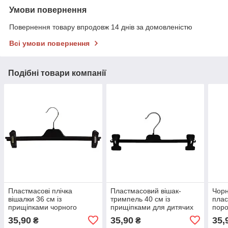
Умови повернення
Повернення товару впродовж 14 днів за домовленістю
Всі умови повернення
Подібні товари компанії
Пластмасові плічка
Пластмасовий вішак-
Чорн
вішалки 36 см із
тримпель 40 см із
плас
прищіпками чорного
прищіпками для дитячих
пор
кольору
спідниць і штанів
пер
35,90
35,90
35,
₴
₴
кост