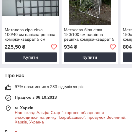
Металева сіра сітка
Металева біла сітка
Мета
100/40 см навісна решітка
180/100 см настінна
150х
комірка-квадрат 5 см
решітка комірка-квадрат 5
комі
см у рамці без ніжок
рамц
225,50
934
804
₴
₴
Купити
Купити
Про нас
97% позитивних з 233 відгуків за рік
Працює з 06.10.2013
м. Харків
Наш склад Альфа Старт"-торгове обладнання
знаходиться на ринку "Барабашово", провулок Весняний,
Харків, Україна