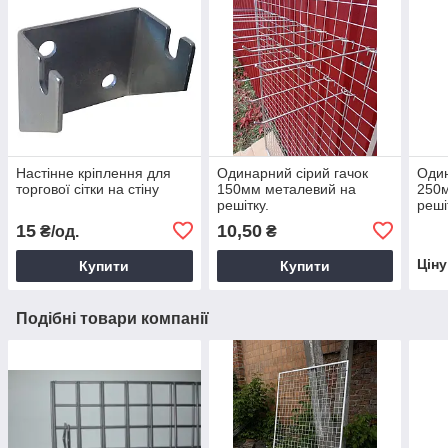
Настінне кріплення для
Одинарний сірий гачок
Один
торгової сітки на стіну
150мм металевий на
250
решітку.
реші
15
10,50
₴/од.
₴
Цін
Купити
Купити
Подібні товари компанії