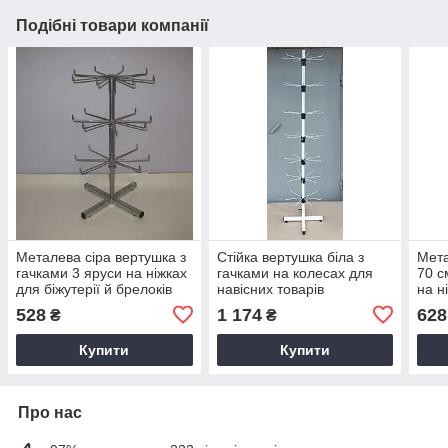
Подібні товари компанії
Металева сіра вертушка з
Стійка вертушка біла з
Мета
гачками 3 яруси на ніжках
гачками на колесах для
70 с
для біжутерії й брелоків
навісних товарів
на н
брел
528
1 174
628
₴
₴
Купити
Купити
Про нас