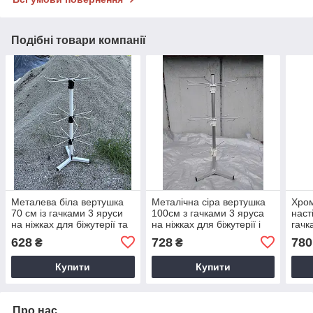
Подібні товари компанії
Металева біла вертушка
Металічна сіра вертушка
Хро
70 см із гачками 3 яруси
100см з гачками 3 яруса
наст
на ніжках для біжутерії та
на ніжках для біжутерії і
гачк
брелків
брелків
това
628
728
780
₴
₴
Купити
Купити
Про нас