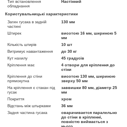
Тип встановлення
Настінний
обладнання
Користувальницькі характеристики
Загин гусака в задній
130 мм
частині
Штирек
висотою 16 мм, шириною 5
мм
Кількість штирів
10 шт
Витримує навантаження
до 30 кг
Кут нахилу
45 градусів
Кріплення має
4 отвори для кріплення до
стіни
Кріплення до стіни
висотою 130 мм, шириною
прямокутна
зверху 50 мм
На кріплення є стакан під
заввишки 80 мм, діаметр 25
гусак
мм
Покриття
хром
Відстань між штырками
36 мм
Задня частина гусака
оварачивается паралельно
до стіни в кріпленні,
повністю виймається з
нього