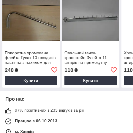
Поворотна хромована
Овальний гачок-
Хром
флейта Гусак 10 гвоздиків
кронштейн Флейта 11
крон
настінна з нахилом для
штирів на прямокутну
штир
одягу
перемичку Система
річк
240
110
110
₴
₴
Варіант
Купити
Купити
Про нас
97% позитивних з 233 відгуків за рік
Працює з 06.10.2013
м. Харків