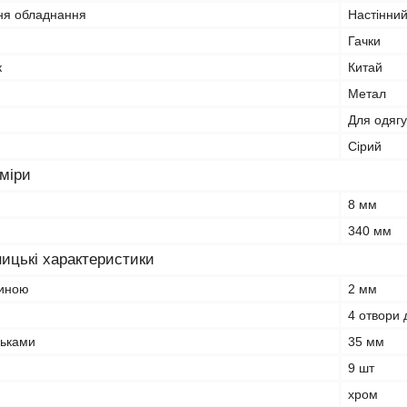
ня обладнання
Настінни
Гачки
к
Китай
Метал
Для одягу
Сірий
зміри
8 мм
340 мм
ицькі характеристики
щиною
2 мм
4 отвори 
льками
35 мм
9 шт
хром