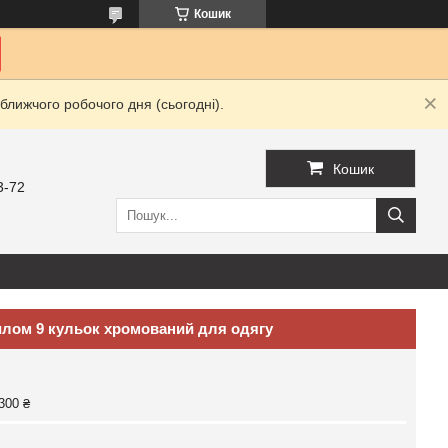
Кошик
ближчого робочого дня (сьогодні).
Кошик
3-72
хилом 9 кульок хромований для одягу
300 ₴