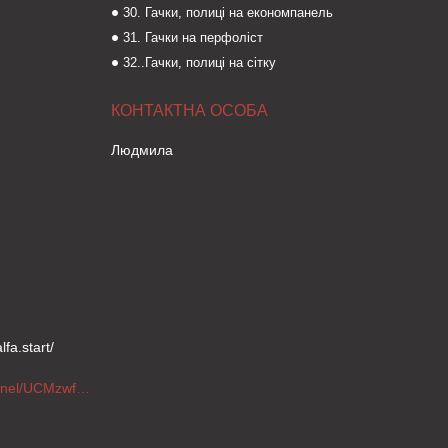
30. Гачки, полиці на економпанель
31. Гачки на перфоліст
32..Гачки, полиці на сітку
Людмила
fa.start/
https://www.youtube.com/channel/UCMzwfuPdxogFIKF_nELVFNw