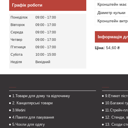
Кронштейн має 
Графік роботи
Діаметр кульки
Понеділок
09:00
17:00
Кронштейн витр
Вівторок
09:00
17:00
Середа
09:00
17:00
Інформація д
Четвер
09:00
17:00
Пʼятниця
09:00
17:00
Ціна:
54,60 ₴
Субота
10:00
15:00
Неділя
Вихідний
___
___
1.Товари для дому та відпочинку
9.Етикет піс
2. Канцелярські товари
10.Багажні г
3.Меблі
11.Стрейч-пл
4.Пакети для пакування
12. Стенди, 
5.Чохли для одягу
13. Сходи с