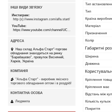
Тип встановлен
ІНШІ ВИДИ ЗВ'ЯЗКУ
Тип
Инстаграм
Країна виробни
http (s)://www.instagram.com/alfa.start/
Матеріал
YouTube
https://www.youtube.com/channel/UCMzwfuPdxogFIKF_nELVFNw
Призначення
Колір
Габаритні ро
Наш склад Альфа Старт"-торгове
обладнання знаходиться на ринку
Ширина
"Барабашово", провулок Весняний,
Харків, Україна
Довжина
Користувальн
"Альфа Старт" - виробник якісного
Кріплення тов
торгового обладнання оптом і в роздріб!
Кріплення має
Відстань між ку
Кількість кульок
Людмила
Покриття