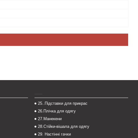
___
25..Підставки для прикрас
26.Плічка для одягу
27.Манекени
28.Стійки-вішала для одягу
29. Настінні гачки