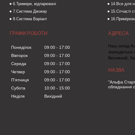
6.Тримери, відпарювачі
14.Все для 
7.Система Джокер
15.Сітчасті 
8.Система Варіант
16.Примірюва
ГРАФІК РОБОТИ
Наш склад А
Понеділок
09:00
17:00
знаходиться 
Вівторок
09:00
17:00
Весняний, Ха
Середа
09:00
17:00
Четвер
09:00
17:00
Пʼятниця
09:00
17:00
"Альфа Старт
обладнання о
Субота
10:00
15:00
Неділя
Вихідний