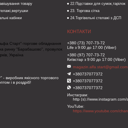
навішування товару
22.Підставки для сумок,тарілок
стелажі,вертушки
23. Торгова сітка
льні кабінки
24.Торгівельні стелажі з ДСП
+380 (73) 707-73-72
льфа Старт"-торгове обладнання
Life з 9:00 до 17:00 (Viber)
на ринку "Барабашово", провулок
рків, Україна
+380 (97) 707-73-72
Київстар з 9:00 до 17:00 (Viber)
magazin.alfa.start@gmail.com
+380737077372
" - виробник якісного торгового
+380737077372
птом і в роздріб!
+380737077372
Инстаграм
http (s)://www.instagram.com/al
YouTube