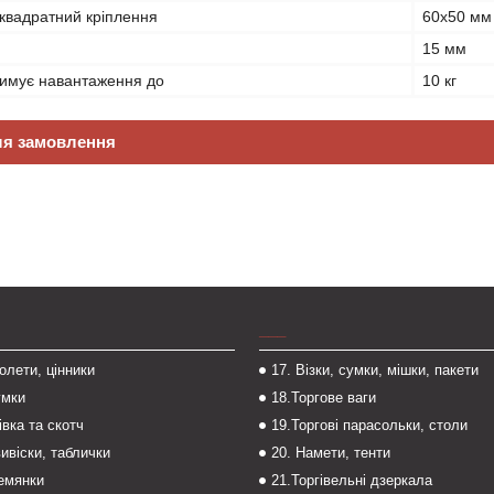
квадратний кріплення
60х50 мм
15 мм
имує навантаження до
10 кг
ля замовлення
___
толети, цінники
17. Візки, сумки, мішки, пакети
умки
18.Торгове ваги
івка та скотч
19.Торгові парасольки, столи
вивіски, таблички
20. Намети, тенти
темянки
21.Торгівельні дзеркала