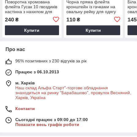
Поворотна хромована
Чорна пряма флейта
Біла
флейта Гусак 10 гвоздиків
кронштейн із гачками на
крон
настінна з нахилом для
овальну рейку для одягу
овал
одягу
240
110
145
₴
₴
Купити
Купити
Про нас
96% позитивних з 230 відгуків за рік
Працює з 06.10.2013
м. Харків
Наш склад Альфа Старт"-торгове обладнання
знаходиться на ринку "Барабашово", провулок Весняний,
Харків, Україна
Контакти
Сьогодні працює з 09:00 до 17:00
Показати весь графік роботи