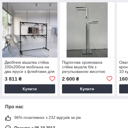
Двобічне вішалка стійка
Підлогова хромована
Ова
200х200см мобільна на
стійка вішала б/в з
крон
два яруси з флейтами для
регульованою висотою
10 к
одягу
ріжок на дві сторони для
для 
3 811
2 600
160
₴
₴
одягу
Купити
Купити
Про нас
96% позитивних з 232 відгуків за рік
Працює з 06.10.2013