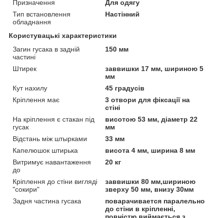
Призначення
Для одягу
Тип встановлення
Настінний
обладнання
Користувацькi характеристики
Загин гусака в задній
150 мм
частині
Штирек
заввишки 17 мм, шириною 5
мм
Кут нахилу
45 градусів
Кріплення має
3 отвори для фіксації на
стіні
На кріплення є стакан під
висотою 53 мм, діаметр 22
гусак
мм
Відстань між штырками
33 мм
Капелюшок штирька
висота 4 мм, ширина 8 мм
Витримує навантаження
20 кг
до
Кріплення до стіни вигляді
заввишки 80 мм,шириною
"сокири"
зверху 50 мм, внизу 30мм
Задня частина гусака
поварачивается паралельно
до стіни в кріпленні,
повністю виймається з