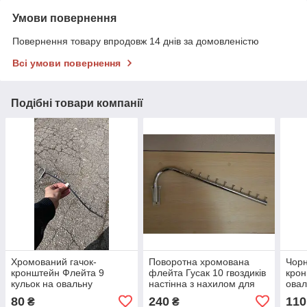
Умови повернення
Повернення товару впродовж 14 днів за домовленістю
Всі умови повернення
Подібні товари компанії
Хромований гачок-
Поворотна хромована
Чор
кронштейн Флейта 9
флейта Гусак 10 гвоздиків
крон
кульок на овальну
настінна з нахилом для
овал
перемичку система
одягу
80
240
110
₴
₴
Варіант