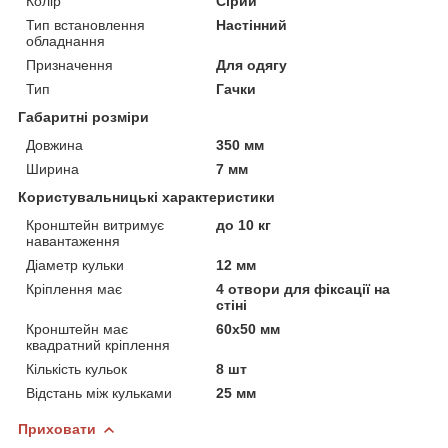
Колір
Сірий
Тип встановлення
Настінний
обладнання
Призначення
Для одягу
Тип
Гачки
Габаритні розміри
Довжина
350 мм
Ширина
7 мм
Користувальницькі характеристики
Кронштейн витримує
до 10 кг
навантаження
Діаметр кульки
12 мм
Кріплення має
4 отвори для фіксації на
стіні
Кронштейн має
60х50 мм
квадратний кріплення
Кількість кульок
8 шт
Відстань між кульками
25 мм
Приховати