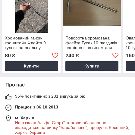
Хромований гачок-
Поворотна хромована
Ова
кронштейн Флейта 9
флейта Гусак 10 гвоздиків
крон
кульок на овальну
настінна з нахилом для
10 к
перемичку система
одягу
для 
80
240
160
₴
₴
Варіант
Купити
Купити
Про нас
96% позитивних з 231 відгука за рік
Працює з 06.10.2013
м. Харків
Наш склад Альфа Старт"-торгове обладнання
знаходиться на ринку "Барабашово", провулок Весняний,
Харків, Україна