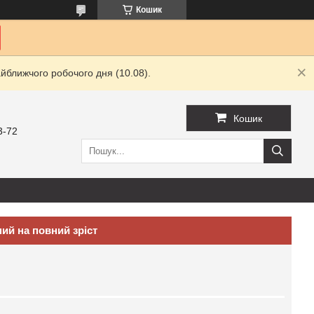
Кошик
йближчого робочого дня (10.08).
Кошик
3-72
ий на повний зріст