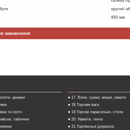
скляна пі
бути
круглої а
850 мм
ля замовлення
___
толети, цінники
17. Візки, сумки, мішки, пакети
умки
18.Торгове ваги
івка та скотч
19.Торгові парасольки, столи
вивіски, таблички
20. Намети, тенти
темянки
21.Торгівельні дзеркала