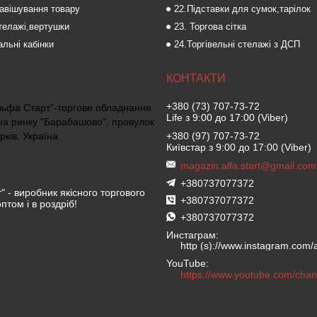
навішування товару
22.Підставки для сумок,тарілок
стелажі,вертушки
23. Торгова сітка
льні кабінки
24.Торгівельні стелажі з ДСП
+380 (73) 707-73-72
льфа Старт"-торгове обладнання
Life з 9:00 до 17:00 (Viber)
на ринку "Барабашово", провулок
рків, Україна
+380 (97) 707-73-72
Київстар з 9:00 до 17:00 (Viber)
magazin.alfa.start@gmail.com
+380737077372
" - виробник якісного торгового
+380737077372
птом і в роздріб!
+380737077372
Инстаграм
http (s)://www.instagram.com/al
YouTube