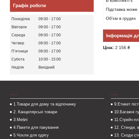
В комплекті є
Графік роботи
Підставка може 
Об'єм в грудях
Понеділок
09:00
17:00
Вівторок
09:00
17:00
Інформація д
Середа
09:00
17:00
Четвер
09:00
17:00
Ціна:
2 156 ₴
Пʼятниця
09:00
17:00
Субота
10:00
15:00
Неділя
Вихідний
___
___
1.Товари для дому та відпочинку
9.Етикет піс
2. Канцелярські товари
10.Багажні г
3.Меблі
11.Стрейч-пл
4.Пакети для пакування
12. Стенди, 
5.Чохли для одягу
13. Сходи с