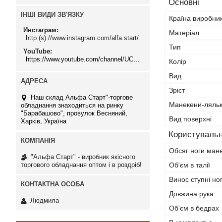
Основні
ІНШІ ВИДИ ЗВ'ЯЗКУ
Країна виробни
Инстаграм
Матеріал
http (s)://www.instagram.com/alfa.start/
Тип
YouTube
https://www.youtube.com/channel/UCMzwfuPdxogFIKF_nELVFNw
Колір
Вид
Зріст
Наш склад Альфа Старт"-торгове
Манекени-ляль
обладнання знаходиться на ринку
"Барабашово", провулок Весняний,
Вид поверхні
Харків, Україна
Користувальн
Обсяг ноги ман
"Альфа Старт" - виробник якісного
торгового обладнання оптом і в роздріб!
Об'єм в талії
Винос ступні но
Довжина рука
Людмила
Об'єм в бедрах