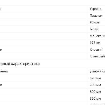
к
Україна
Пластик
Жіночі
Білий
Манекени
177 см
ки
Класичні
Глянсови
ицькі характеристики
екена
у верху 4
620 мм
ги
200 мм
800 мм
860 мм