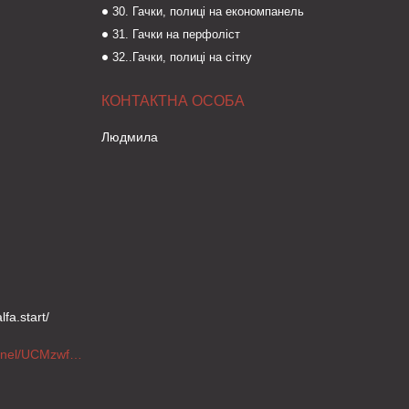
30. Гачки, полиці на економпанель
31. Гачки на перфоліст
32..Гачки, полиці на сітку
Людмила
fa.start/
https://www.youtube.com/channel/UCMzwfuPdxogFIKF_nELVFNw