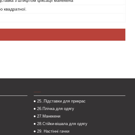
дставка з штифтом фіксації манекена
бо квадратної.
___
25..Підставки для прикрас
26.Плічка для одягу
27.Манекени
28.Стійки-вішала для одягу
29. Настінні гачки