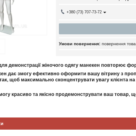
+380 (73) 707-73-72
повернення това
ля демонстрації жіночого одягу манекен повторює фор
ен дає змогу ефективно оформити вашу вітрину з про
ак, щоб максимально сконцентрувати увагу клієнта на 
могу красиво та якісно продемонструвати ваш товар, що
ки