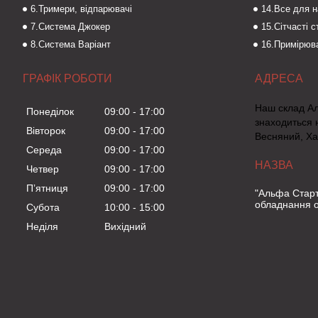
6.Тримери, відпарювачі
14.Все для 
7.Система Джокер
15.Сітчасті 
8.Система Варіант
16.Примірюва
ГРАФІК РОБОТИ
Наш склад А
Понеділок
09:00
17:00
знаходиться 
Вівторок
09:00
17:00
Весняний, Ха
Середа
09:00
17:00
Четвер
09:00
17:00
Пʼятниця
09:00
17:00
"Альфа Старт
обладнання о
Субота
10:00
15:00
Неділя
Вихідний