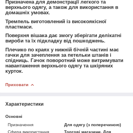
Призначена для демонстрації легкого та
верхнього одягу, а також для використання в
домашніх умовах.
Тремпель виготовлений із високоякісної
пластмаси.
Поверхня вішака дає змогу зберігати делікатні
вироби та їх підкладку від пошкоджень.
Плечико по краях у нижній бічній частині має
гачки для зачеплення за петельки штанів і
спідниць. Гачок поворотний може витримувати
навантаження верхнього одягу та шкіряних
курток.
Приховати
Характеристики
Основні
Призначення
Для одягу (з поперечиною)
Сфера використання
Торгові магазини, Для