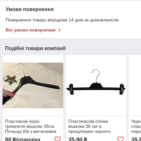
Умови повернення
Повернення товару впродовж 14 днів за домовленістю
Всі умови повернення
Подібні товари компанії
Пластикові чорні
Пластмасові плічка
Чорн
тремпеля вішалки 36см
вішалки 36 см із
плас
Польща б/в з металевим
прищіпками чорного
пор
гачком для одягу
кольору
пер
80
35,90
35,
₴/упаковка
₴