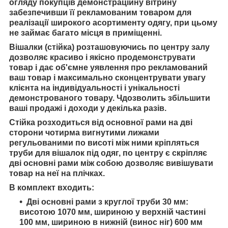
огляду покупців демонстраційну вітрину
забезпечивши її рекламованим товаром для
реалізації широкого асортименту одягу,
при цьому
не займає багато місця в приміщенні.
Вішалки (стійка) розташовуючись по центру залу
дозволяє красиво і якісно продемонструвати
товар і
дає об'ємне уявлення про рекламований
ваш товар і
максимально сконцентрувати увагу
клієнта на індивідуальності і унікальності
демонстрованого товару. Ч
дозволить збільшити
ваші продажі і доходи у декілька разів.
Стійка розходиться від основної рами на дві
сторони чотирма вигнутими лижами
регульованими по висоті між ними кріпляться
труби для вішалок під одяг, по центру є скріпляє
дві основні рами між собою дозволяє вивішувати
товар на неї на плічках.
В комплект входить:
Дві основні рами з круглої труби 30 мм:
висотою 1070 мм, шириною у верхній частині
100 мм, шириною в нижній (винос ніг) 600 мм