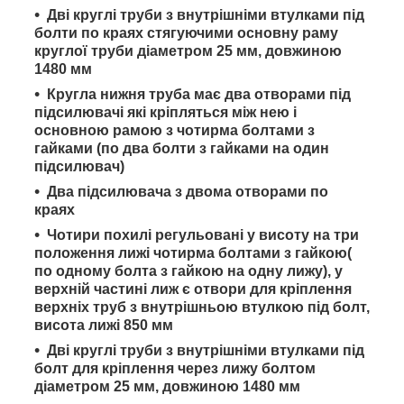
Дві круглі труби з внутрішніми втулками під
болти по краях стягуючими основну раму
круглої труби діаметром 25 мм, довжиною
1480 мм
Кругла нижня труба має два отворами під
підсилювачі які кріпляться між нею і
основною рамою з чотирма болтами з
гайками (по два болти з гайками на один
підсилювач)
Два підсилювача з двома отворами по
краях
Чотири похилі регульовані у висоту на три
положення лижі чотирма болтами з гайкою(
по одному болта з гайкою на одну лижу), у
верхній частині лиж є отвори для кріплення
верхніх труб з внутрішньою втулкою під болт,
висота лижі 850 мм
Дві круглі труби з внутрішніми втулками під
болт для кріплення через лижу болтом
діаметром 25 мм, довжиною 1480 мм