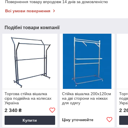
Повернення товару впродовж 14 днів за домовленістю
Всі умови повернення
Подібні товари компанії
Торгова стійка вішалка
Стійка вішалка 200х120см
Торг
сіра подвійна на колесах
на дві сторони на ніжках
подв
Україна
для одягу
Укра
2 340
2 2
₴
Ціну уточнюйте
Купити