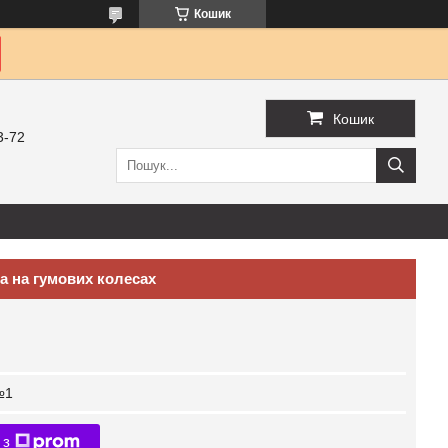
Кошик
Кошик
3-72
а на гумових колесах
№1
 з