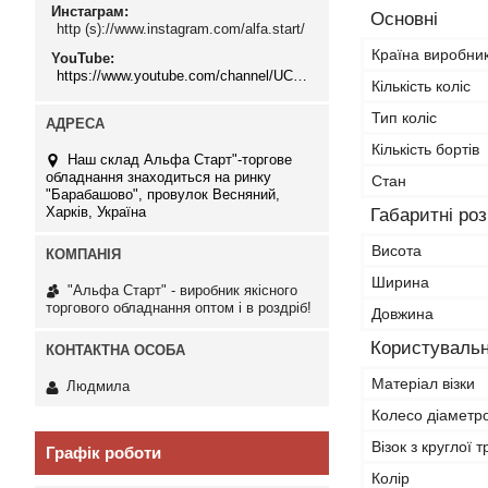
Инстаграм
Основні
http (s)://www.instagram.com/alfa.start/
Країна виробни
YouTube
https://www.youtube.com/channel/UCMzwfuPdxogFIKF_nELVFNw
Кількість коліс
Тип коліс
Кількість бортів
Наш склад Альфа Старт"-торгове
обладнання знаходиться на ринку
Стан
"Барабашово", провулок Весняний,
Харків, Україна
Габаритні ро
Висота
Ширина
"Альфа Старт" - виробник якісного
торгового обладнання оптом і в роздріб!
Довжина
Користувальн
Матеріал візки
Людмила
Колесо діаметр
Візок з круглої 
Графік роботи
Колір