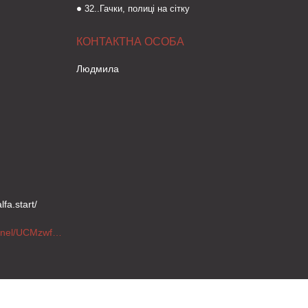
32..Гачки, полиці на сітку
Людмила
fa.start/
https://www.youtube.com/channel/UCMzwfuPdxogFIKF_nELVFNw