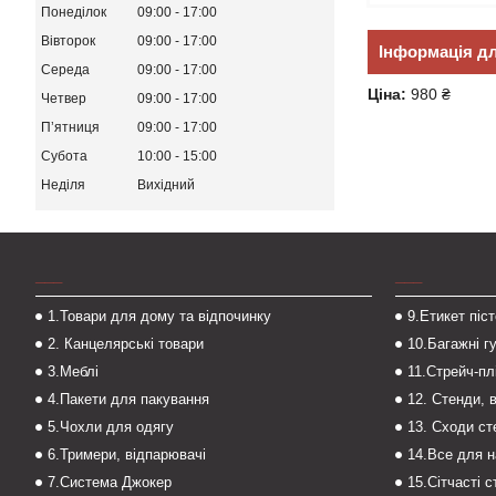
Понеділок
09:00
17:00
Вівторок
09:00
17:00
Інформація д
Середа
09:00
17:00
Ціна:
980 ₴
Четвер
09:00
17:00
Пʼятниця
09:00
17:00
Субота
10:00
15:00
Неділя
Вихідний
___
___
1.Товари для дому та відпочинку
9.Етикет піс
2. Канцелярські товари
10.Багажні г
3.Меблі
11.Стрейч-пл
4.Пакети для пакування
12. Стенди, 
5.Чохли для одягу
13. Сходи с
6.Тримери, відпарювачі
14.Все для 
7.Система Джокер
15.Сітчасті 