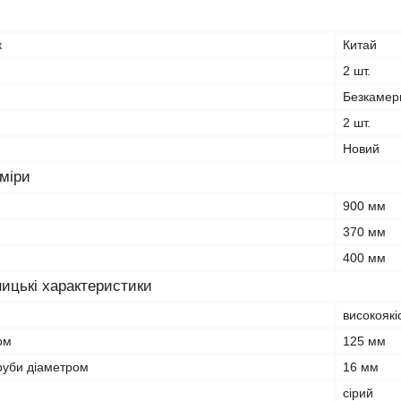
к
Китай
2 шт.
Безкамер
2 шт.
Новий
зміри
900 мм
370 мм
400 мм
ицькі характеристики
високоякі
ом
125 мм
труби діаметром
16 мм
сірий