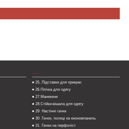
___
25..Підставки для прикрас
26.Плічка для одягу
27.Манекени
28.Стійки-вішала для одягу
29. Настінні гачки
30. Гачки, полиці на економпанель
31. Гачки на перфоліст