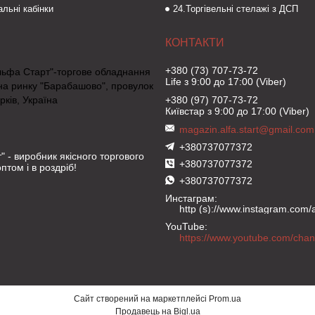
льні кабінки
24.Торгівельні стелажі з ДСП
+380 (73) 707-73-72
льфа Старт"-торгове обладнання
Life з 9:00 до 17:00 (Viber)
на ринку "Барабашово", провулок
рків, Україна
+380 (97) 707-73-72
Київстар з 9:00 до 17:00 (Viber)
magazin.alfa.start@gmail.com
+380737077372
" - виробник якісного торгового
+380737077372
птом і в роздріб!
+380737077372
Инстаграм
http (s)://www.instagram.com/al
YouTube
Сайт створений на маркетплейсі
Prom.ua
Продавець на Bigl.ua