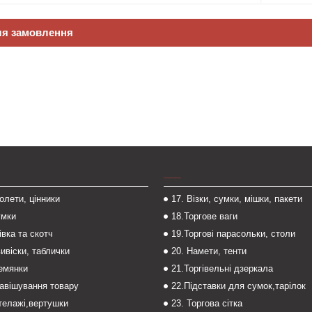
ля замовлення
___
толети, цінники
17. Візки, сумки, мішки, пакети
умки
18.Торгове ваги
івка та скотч
19.Торгові парасольки, столи
вивіски, таблички
20. Намети, тенти
темянки
21.Торгівельні дзеркала
навішування товару
22.Підставки для сумок,тарілок
стелажі,вертушки
23. Торгова сітка