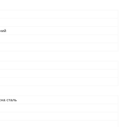
ний
сна сталь