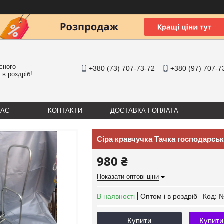
існого
+380 (73) 707-73-72
+380 (97) 707-7
 в роздріб!
НАС
КОНТАКТИ
ДОСТАВКА І ОПЛАТА
Сіра кравчучка Тачка господарськ
980 ₴
Показати оптові ціни
В наявності
Оптом і в роздріб
Код:
Купити
Купити