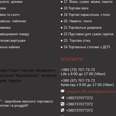
толети, цінники
17. Візки, сумки, мішки, пакети
умки
18.Торгове ваги
івка та скотч
19.Торгові парасольки, столи
вивіски, таблички
20. Намети, тенти
темянки
21.Торгівельні дзеркала
навішування товару
22.Підставки для сумок,тарілок
стелажі,вертушки
23. Торгова сітка
льні кабінки
24.Торгівельні стелажі з ДСП
+380 (73) 707-73-72
льфа Старт"-торгове обладнання
Life з 9:00 до 17:00 (Viber)
на ринку "Барабашово", провулок
рків, Україна
+380 (97) 707-73-72
Київстар з 9:00 до 17:00 (Viber)
magazin.alfa.start@gmail.com
+380737077372
" - виробник якісного торгового
+380737077372
птом і в роздріб!
+380737077372