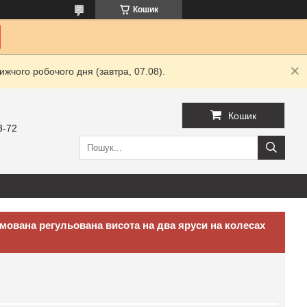
Кошик
жчого робочого дня (завтра, 07.08).
Кошик
3-72
мована регульована висота на два яруси на колесах