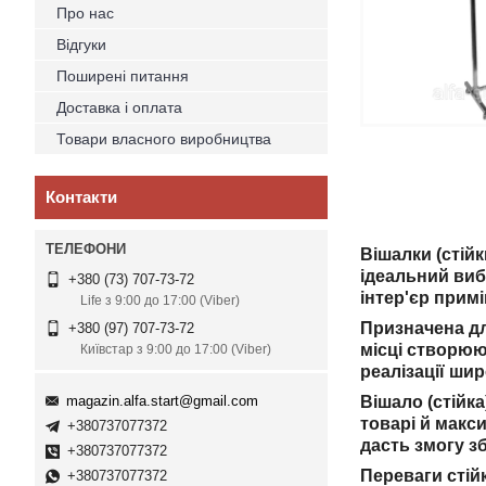
Про нас
Відгуки
Поширені питання
Доставка і оплата
Товари власного виробництва
Контакти
Вішалки (стій
ідеальний виб
+380 (73) 707-73-72
інтер'єр прим
Life з 9:00 до 17:00 (Viber)
Призначена дл
+380 (97) 707-73-72
місці створюю
Київстар з 9:00 до 17:00 (Viber)
реалізації ши
magazin.alfa.start@gmail.com
Вішало (стійк
товарі й макс
+380737077372
дасть змогу з
+380737077372
Переваги стій
+380737077372