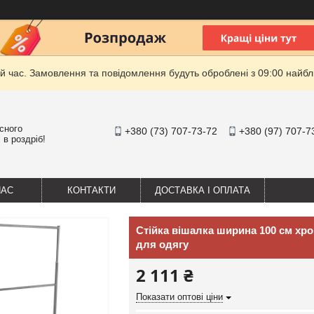
й час. Замовлення та повідомлення будуть оброблені з 09:00 найбли
існого
+380 (73) 707-73-72
+380 (97) 707-7
 в роздріб!
НАС
КОНТАКТИ
ДОСТАВКА І ОПЛАТА
Стійка вішалка ширина 100 см хро
для одягу
2 111 ₴
Показати оптові ціни