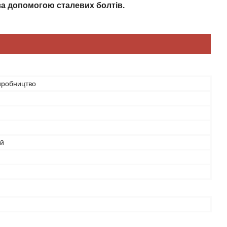
за допомогою сталевих болтів.
иробництво
ий