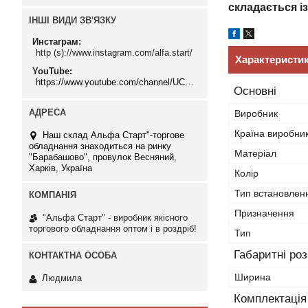
складається і
ІНШІ ВИДИ ЗВ'ЯЗКУ
Инстаграм
http (s)://www.instagram.com/alfa.start/
Характеристи
YouTube
https://www.youtube.com/channel/UCMzwfuPdxogFIKF_nELVFNw
Основні
Виробник
Країна виробни
Наш склад Альфа Старт"-торгове
обладнання знаходиться на ринку
Матеріал
"Барабашово", провулок Весняний,
Харків, Україна
Колір
Тип встановлен
Призначення
"Альфа Старт" - виробник якісного
торгового обладнання оптом і в роздріб!
Тип
Габаритні ро
Ширина
Людмила
Комплектація