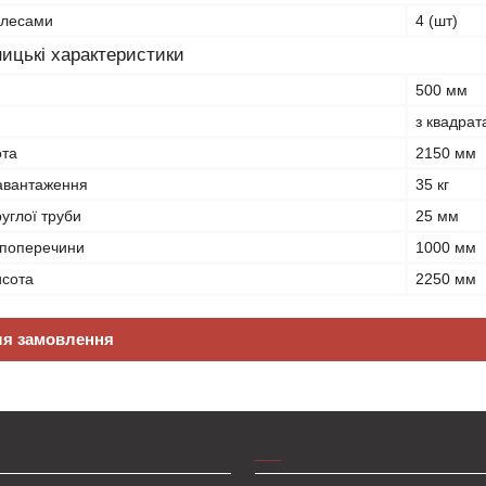
олесами
4 (шт)
ицькі характеристики
500 мм
з квадрат
ота
2150 мм
авантаження
35 кг
углої труби
25 мм
 поперечини
1000 мм
исота
2250 мм
ля замовлення
___