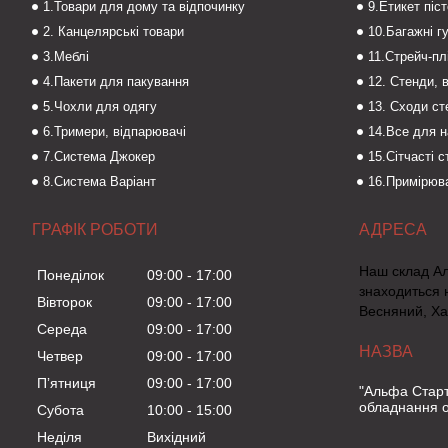
1.Товари для дому та відпочинку
9.Етикет піс
2. Канцелярські товари
10.Багажні г
3.Меблі
11.Стрейч-пл
4.Пакети для пакування
12. Стенди, 
5.Чохли для одягу
13. Сходи с
6.Тримери, відпарювачі
14.Все для 
7.Система Джокер
15.Сітчасті 
8.Система Варіант
16.Примірюва
ГРАФІК РОБОТИ
Наш склад А
Понеділок
09:00
17:00
знаходиться 
Вівторок
09:00
17:00
Весняний, Ха
Середа
09:00
17:00
Четвер
09:00
17:00
Пʼятниця
09:00
17:00
"Альфа Старт
обладнання о
Субота
10:00
15:00
Неділя
Вихідний