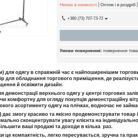
Немає в наявності
Оптом і в роздріб
+380 (73) 707-73-72
повернення това
ки) для одягу в справжній час є найпоширенішим торгов
ір для обладнання торгового приміщення, де реалізуєть
іщення й освіжити дизайн.
я демонстрації верхнього одягу у центрі торгових зал
чи комфортну для огляду покупців демонстраційну віт
рокого асортименту одягу на плічках, водночас не займа
а) дає змогу красиво та якісно продемонструвати товар
имально сконцентрувати увагу клієнта на індивідуально
більшити ваші продажі та доходи в кілька раз.
ки це компактність, легко пересувається, зручна та пра