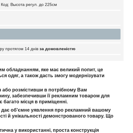
Код:
Высота регул. до 225см
ру протягом 14 днів
за домовленістю
им обладнанням, яке має великий попит, це
ся одяг, а також дасть змогу модернізувати
ів або розмістивши в потрібному Вам
рину, забезпечивши її рекламним товаром для
є багато місця в приміщенні.
 і дає об'ємне уявлення про рекламний вашому
сті й унікальності демонстрованого товару. Що
ктична у використанні, проста конструкція