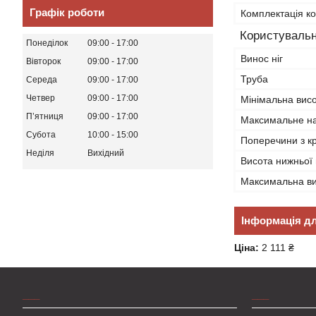
Графік роботи
Комплектація к
Користувальн
Понеділок
09:00
17:00
Винос ніг
Вівторок
09:00
17:00
Труба
Середа
09:00
17:00
Четвер
09:00
17:00
Мінімальна вис
Пʼятниця
09:00
17:00
Максимальне н
Субота
10:00
15:00
Поперечини з кр
Неділя
Вихідний
Висота нижньої
Максимальна в
Інформація д
Ціна:
2 111 ₴
___
___