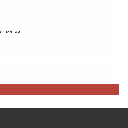
а 30х30 мм
___