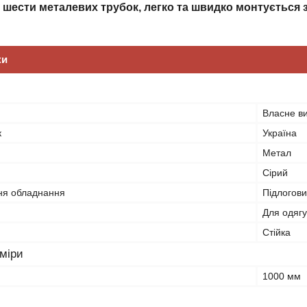
з шести металевих трубок, легко та швидко монтується 
ки
Власне в
к
Україна
Метал
Сірий
ня обладнання
Підлогов
Для одягу
Стійка
зміри
1000 мм