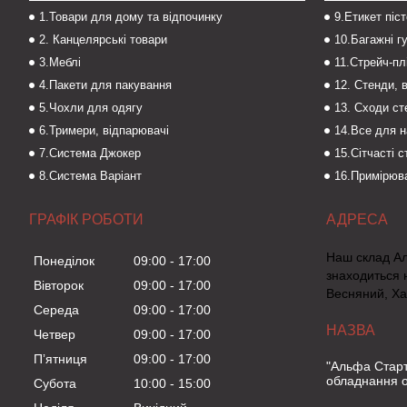
1.Товари для дому та відпочинку
9.Етикет піс
2. Канцелярські товари
10.Багажні г
3.Меблі
11.Стрейч-пл
4.Пакети для пакування
12. Стенди, 
5.Чохли для одягу
13. Сходи с
6.Тримери, відпарювачі
14.Все для 
7.Система Джокер
15.Сітчасті 
8.Система Варіант
16.Примірюва
ГРАФІК РОБОТИ
Наш склад А
Понеділок
09:00
17:00
знаходиться 
Вівторок
09:00
17:00
Весняний, Ха
Середа
09:00
17:00
Четвер
09:00
17:00
Пʼятниця
09:00
17:00
"Альфа Старт
обладнання о
Субота
10:00
15:00