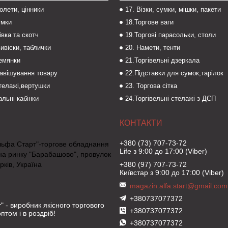
толети, цінники
17. Візки, сумки, мішки, пакети
умки
18.Торгове ваги
івка та скотч
19.Торгові парасольки, столи
вивіски, таблички
20. Намети, тенти
темянки
21.Торгівельні дзеркала
навішування товару
22.Підставки для сумок,тарілок
стелажі,вертушки
23. Торгова сітка
льні кабінки
24.Торгівельні стелажі з ДСП
+380 (73) 707-73-72
льфа Старт"-торгове обладнання
Life з 9:00 до 17:00 (Viber)
на ринку "Барабашово", провулок
рків, Україна
+380 (97) 707-73-72
Київстар з 9:00 до 17:00 (Viber)
magazin.alfa.start@gmail.com
+380737077372
" - виробник якісного торгового
+380737077372
птом і в роздріб!
+380737077372