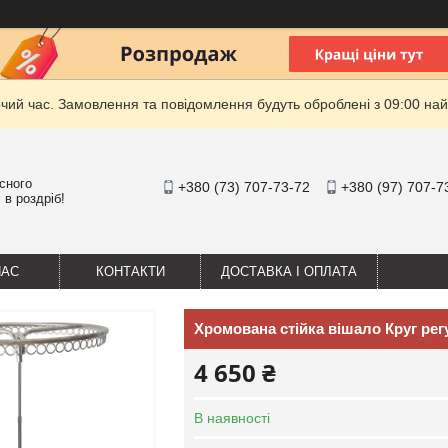
очий час. Замовлення та повідомлення будуть оброблені з 09:00 най
існого
+380 (73) 707-73-72
+380 (97) 707-7
 в роздріб!
НАС
КОНТАКТИ
ДОСТАВКА І ОПЛАТА
Хромована стійка вішало Круг ре
4 650 ₴
В наявності