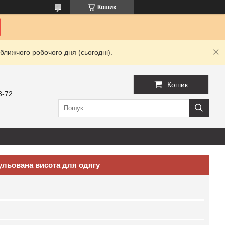
Кошик
ближчого робочого дня (сьогодні).
Кошик
3-72
гульована висота для одягу