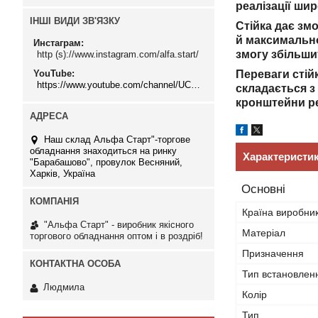
реалізації ши
ІНШІ ВИДИ ЗВ'ЯЗКУ
Стійка дає зм
й максимально
Инстаграм
змогу збільши
http (s)://www.instagram.com/alfa.start/
YouTube
Переваги стій
https://www.youtube.com/channel/UCMzwfuPdxogFIKF_nELVFNw
складається з
кронштейни ре
Наш склад Альфа Старт"-торгове
обладнання знаходиться на ринку
Характеристи
"Барабашово", провулок Весняний,
Харків, Україна
Основні
Країна виробни
"Альфа Старт" - виробник якісного
Матеріал
торгового обладнання оптом і в роздріб!
Призначення
Тип встановлен
Людмила
Колір
Тип