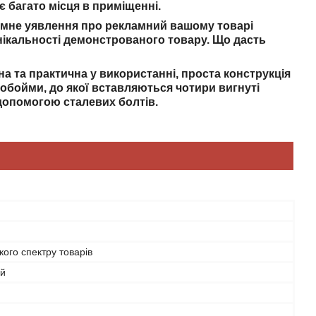
є багато місця в приміщенні.
б'ємне уявлення про рекламний вашому товарі
унікальності демонстрованого товару. Що дасть
на та практична у використанні, проста конструкція
 обойми, до якої вставляються чотири вигнуті
допомогою сталевих болтів.
ого спектру товарів
ий