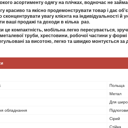
рокого асортименту одягу на плічках, водночас не займа
огу красиво та якісно продемонструвати товар і дає о
 сконцентрувати увагу клієнта на індивідуальності й 
ти ваші продажі та доходи в кілька раз.
ки це компактність, мобільна легко пересувається, зруч
 металевої труби, хрестовини, робочої частини у формі
гульовані за висотою, легко та швидко монтується за 
ки
к
Польща
Метал
Для широк
ня обладнання
Підлогов
Сірий
Стійка