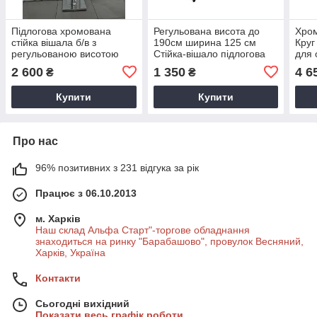
Підлогова хромована
Регульована висота до
Хром
стійка вішала б/в з
190см ширина 125 см
Круг
регульованою висотою
Стійка-вішало підлогова
для 
ріжок на дві сторони для
на ніжках
2 600
1 350
4 6
₴
₴
одягу
Купити
Купити
Про нас
96% позитивних з 231 відгука за рік
Працює з 06.10.2013
м. Харків
Наш склад Альфа Старт"-торгове обладнання
знаходиться на ринку "Барабашово", провулок Весняний,
Харків, Україна
Контакти
Сьогодні вихідний
Показати весь графік роботи