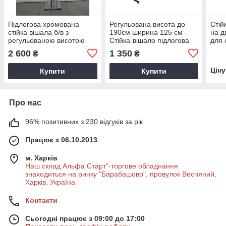
Підлогова хромована
Регульована висота до
Стій
стійка вішала б/в з
190см ширина 125 см
на д
регульованою висотою
Стійка-вішало підлогова
для 
ріжок на дві сторони для
на ніжках
2 600
1 350
₴
₴
одягу
Цін
Купити
Купити
Про нас
96% позитивних з 230 відгуків за рік
Працює з 06.10.2013
м. Харків
Наш склад Альфа Старт"-торгове обладнання
знаходиться на ринку "Барабашово", провулок Весняний,
Харків, Україна
Контакти
Сьогодні працює з 09:00 до 17:00