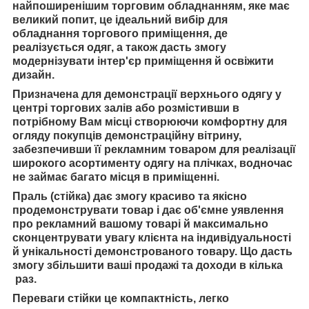
найпоширенішим торговим обладнанням, яке має
великий попит, це ідеальний вибір для
обладнання торгового приміщення, де
реалізується одяг, а також дасть змогу
модернізувати інтер'єр приміщення й освіжити
дизайн.
Призначена для демонстрації верхнього одягу у
центрі торгових залів або розмістивши в
потрібному Вам місці створюючи комфортну для
огляду покупців демонстраційну вітрину,
забезпечивши її рекламним товаром для реалізації
широкого асортименту одягу на плічках, водночас
не займає багато місця в приміщенні.
Праль (стійка) дає змогу красиво та якісно
продемонструвати товар і дає об'ємне уявлення
про рекламний вашому товарі й максимально
сконцентрувати увагу клієнта на індивідуальності
й унікальності демонстрованого товару. Що дасть
змогу збільшити ваші продажі та доходи в кілька
раз.
Переваги стійки це компактність, легко