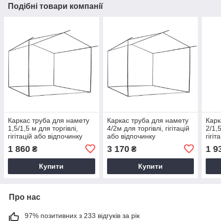
Подібні товари компанії
Каркас труба для намету
Каркас труба для намету
Карк
1,5/1,5 м для торгівлі,
4/2м для торгівлі, гігітацій
2/1,
гігітацій або відпочинку
або відпочинку
гігі
1 860
3 170
1 9
₴
₴
Купити
Купити
Про нас
97% позитивних з 233 відгуків за рік