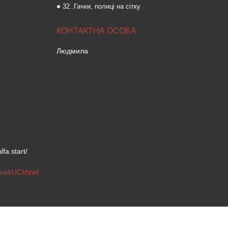
32..Гачки, полиці на сітку
Людмила
fa.start/
https://www.youtube.com/channel/UCMzwfuPdxogFIKF_nELVFNw