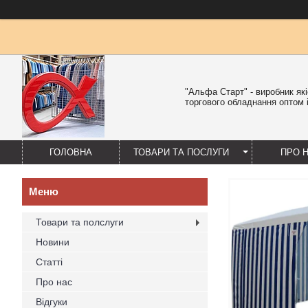
"Альфа Старт" - виробник як
торгового обладнання оптом і
ГОЛОВНА
ТОВАРИ ТА ПОСЛУГИ
ПРО 
Товари та полслуги
Новини
Статті
Про нас
Відгуки