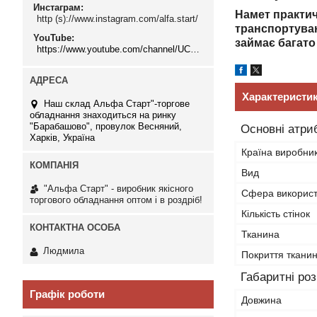
Инстаграм
Намет практичн
http (s)://www.instagram.com/alfa.start/
транспортуван
YouTube
займає багато
https://www.youtube.com/channel/UCMzwfuPdxogFIKF_nELVFNw
Характеристи
Наш склад Альфа Старт"-торгове
обладнання знаходиться на ринку
"Барабашово", провулок Весняний,
Основні атри
Харків, Україна
Країна виробни
Вид
"Альфа Старт" - виробник якісного
Сфера викорис
торгового обладнання оптом і в роздріб!
Кількість стінок
Тканина
Людмила
Покриття ткани
Габаритні ро
Графік роботи
Довжина