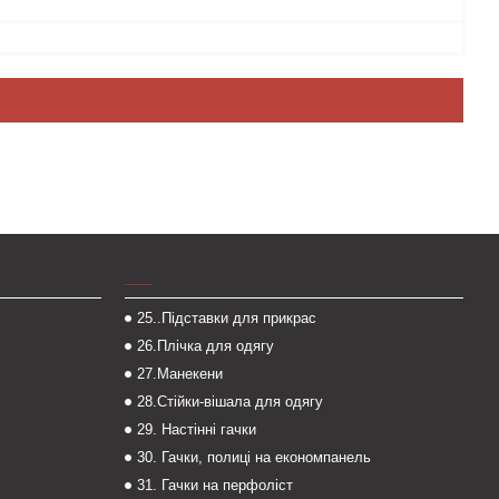
___
25..Підставки для прикрас
26.Плічка для одягу
27.Манекени
28.Стійки-вішала для одягу
29. Настінні гачки
30. Гачки, полиці на економпанель
31. Гачки на перфоліст