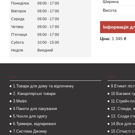
Ширина
Понеділок
09:00
17:00
Висота
Вівторок
09:00
17:00
Середа
09:00
17:00
Інформація д
Четвер
09:00
17:00
Пʼятниця
09:00
17:00
Ціна:
1 345 ₴
Субота
10:00
15:00
Неділя
Вихідний
___
___
1.Товари для дому та відпочинку
9.Етикет піс
2. Канцелярські товари
10.Багажні г
3.Меблі
11.Стрейч-пл
4.Пакети для пакування
12. Стенди, 
5.Чохли для одягу
13. Сходи с
6.Тримери, відпарювачі
14.Все для 
7.Система Джокер
15.Сітчасті 