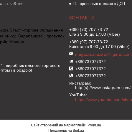
льні кабінки
24.Торгівельні стелажі з ДСП
+380 (73) 707-73-72
льфа Старт"-торгове обладнання
Life з 9:00 до 17:00 (Viber)
на ринку "Барабашово", провулок
рків, Україна
+380 (97) 707-73-72
Київстар з 9:00 до 17:00 (Viber)
magazin.alfa.start@gmail.com
+380737077372
" - виробник якісного торгового
+380737077372
птом і в роздріб!
+380737077372
Инстаграм
http (s)://www.instagram.com/al
YouTube
Сайт створений на маркетплейсі
Prom.ua
Продавець на Bigl.ua