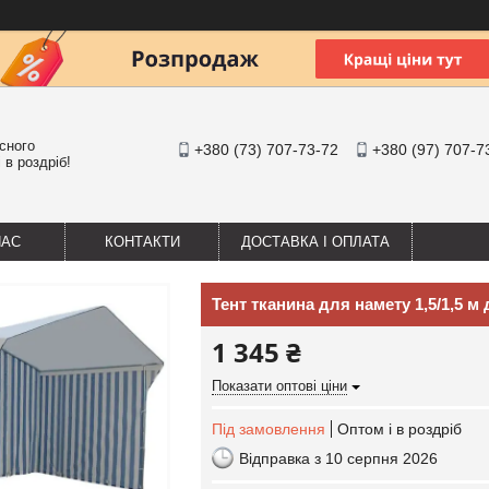
існого
+380 (73) 707-73-72
+380 (97) 707-7
 в роздріб!
НАС
КОНТАКТИ
ДОСТАВКА І ОПЛАТА
Тент тканина для намету 1,5/1,5 м 
1 345 ₴
Показати оптові ціни
Під замовлення
Оптом і в роздріб
Відправка з 10 серпня 2026