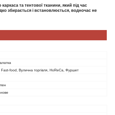
каркаса та тентової тканини, який під час
дко збирається і встановлюється, водночас не
алатка
 Fast-food, Вулична торгівля, HoReCa, Фуршет
ілен
анове