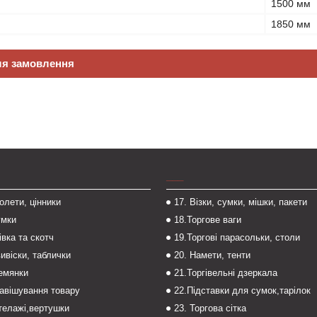
1500 мм
1850 мм
ля замовлення
___
толети, цінники
17. Візки, сумки, мішки, пакети
умки
18.Торгове ваги
івка та скотч
19.Торгові парасольки, столи
вивіски, таблички
20. Намети, тенти
темянки
21.Торгівельні дзеркала
навішування товару
22.Підставки для сумок,тарілок
стелажі,вертушки
23. Торгова сітка