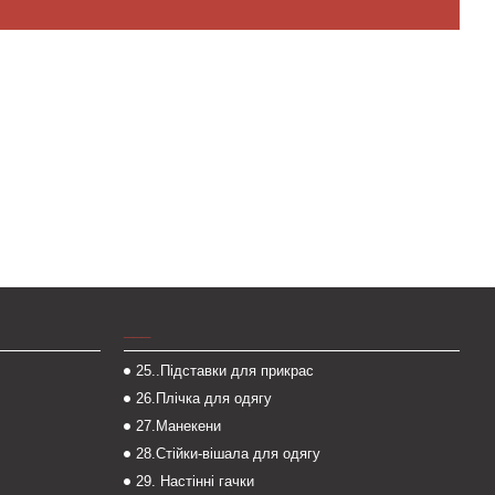
___
25..Підставки для прикрас
26.Плічка для одягу
27.Манекени
28.Стійки-вішала для одягу
29. Настінні гачки