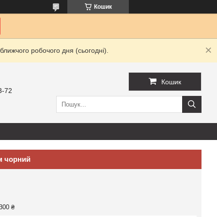
Кошик
ближчого робочого дня (сьогодні).
Кошик
3-72
м чорний
300 ₴