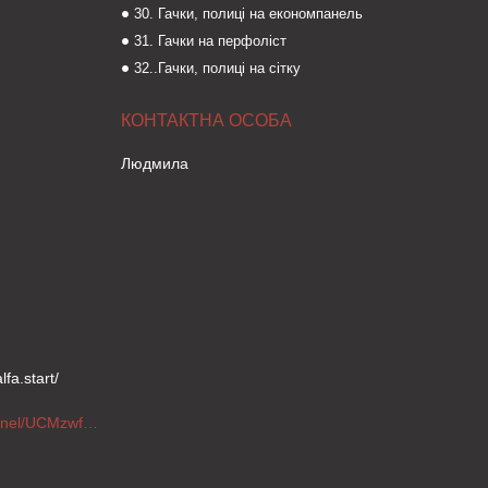
30. Гачки, полиці на економпанель
31. Гачки на перфоліст
32..Гачки, полиці на сітку
Людмила
fa.start/
https://www.youtube.com/channel/UCMzwfuPdxogFIKF_nELVFNw