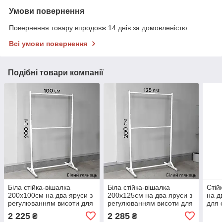
Умови повернення
Повернення товару впродовж 14 днів за домовленістю
Всі умови повернення
Подібні товари компанії
Біла стійка-вішалка
Біла стійка-вішалка
Стій
200х100см на два яруси з
200х125см на два яруси з
на д
регулюванням висоти для
регулюванням висоти для
для 
одягу
одягу
2 225
2 285
₴
₴