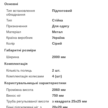
Основні
Тип встановлення
Підлоговий
обладнання
Тип
Стійка
Призначення
Для одягу
Матеріал
Метал
Країна виробник
Україна
Колір
Сірий
Габаритні розміри
Ширина
2000 мм
Комплектація
Кількість полиць
2 шт.
Комплектація колесами
4 (шт)
Користувальницькі характеристики
Проміжна висота
2060 мм
Винос ніг
750 мм
Труба регульованої висоти
з квадрата 25х25 мм
Бічні підсилювачі ніг: з
20х20 мм