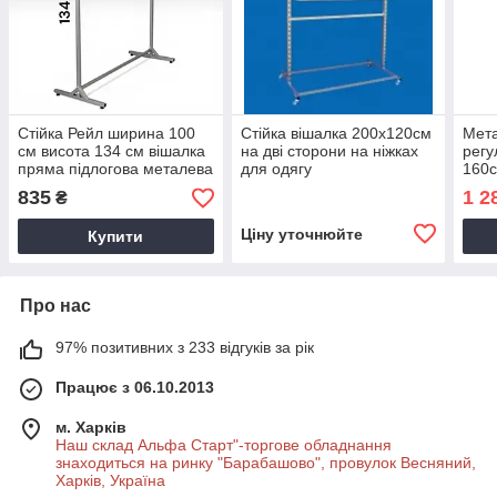
Стійка Рейл ширина 100
Стійка вішалка 200х120см
Мета
см висота 134 см вішалка
на дві сторони на ніжках
регу
пряма підлогова металева
для одягу
160с
на ніжках для продажу
коле
835
1 2
₴
одягу
одяг
Ціну уточнюйте
Купити
Про нас
97% позитивних з 233 відгуків за рік
Працює з 06.10.2013
м. Харків
Наш склад Альфа Старт"-торгове обладнання
знаходиться на ринку "Барабашово", провулок Весняний,
Харків, Україна