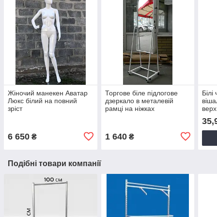
Жіночий манекен Аватар
Торгове біле підлогове
Білі
Люкс білий на повний
дзеркало в металевій
віша
зріст
рамці на ніжках
верх
пер
35,
6 650
1 640
₴
₴
Подібні товари компанії