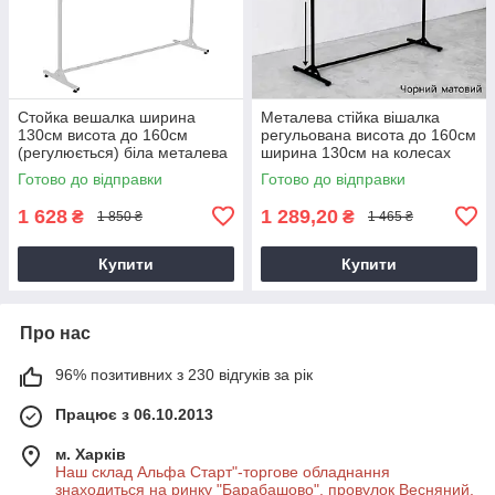
Стойка вешалка ширина
Металева стійка вішалка
130см висота до 160см
регульована висота до 160см
(регулюється) біла металева
ширина 130см на колесах
на колёсах для продажу
для продажу одягу
Готово до відправки
Готово до відправки
одягу
1 628
1 289,20
₴
₴
1 850 ₴
1 465 ₴
Купити
Купити
Про нас
96% позитивних з 230 відгуків за рік
Працює з 06.10.2013
м. Харків
Наш склад Альфа Старт"-торгове обладнання
знаходиться на ринку "Барабашово", провулок Весняний,