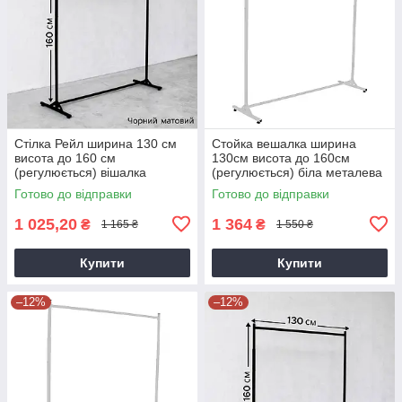
Стілка Рейл ширина 130 см
Стойка вешалка ширина
висота до 160 см
130см висота до 160см
(регулюється) вішалка
(регулюється) біла металева
підлогова металева на ніжках
на ножках для продажу одягу
Готово до відправки
Готово до відправки
для одягу
1 025,20
1 364
₴
₴
1 165 ₴
1 550 ₴
Купити
Купити
–12%
–12%