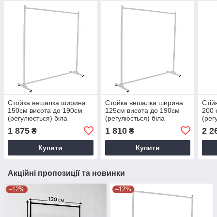
Стойка вешалка ширина
Стойка вешалка ширина
Стій
150см висота до 190см
125см висота до 190см
200 
(регулюється) біла
(регулюється) біла
(рег
металева на ножках для
металева на ножках для
мета
1 875
1 810
2 2
₴
₴
продажу одягу
продажу одягу
прод
Купити
Купити
Акційні пропозиції та новинки
–12%
–12%