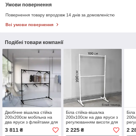
Умови повернення
Повернення товару впродовж 14 днів за домовленістю
Всі умови повернення
Подібні товари компанії
Двобічне вішалка стійка
Біла стійка-вішалка
Біла
200х200см мобільна на
200х100см на два яруси з
200х
два яруси з флейтами для
регулюванням висоти для
регу
одягу
одягу
одяг
3 811
2 225
2 2
₴
₴