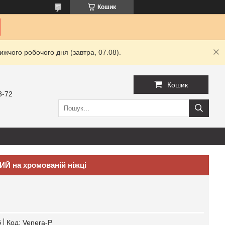
Кошик
жчого робочого дня (завтра, 07.08).
Кошик
3-72
Й на хромованій ніжці
б
Код:
Venera-Р