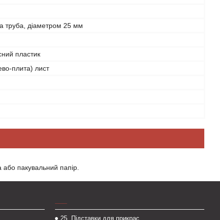
а труба, діаметром 25 мм
сний пластик
во-плита) лист
а або пакувальний папір.
___
25..Підставки для прикрас