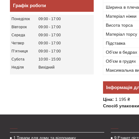
Графік роботи
Ширина в плеча
Матеріал ніжки
Понеділок
09:00
17:00
Висота торса
Вівторок
09:00
17:00
Матеріал торсу
Середа
09:00
17:00
Підставка
Четвер
09:00
17:00
Пʼятниця
09:00
17:00
Об'єм в бедрах
Субота
10:00
15:00
Об'єм в грудях
Неділя
Вихідний
Максимальна в
Інформація д
Ціна:
1 195 ₴
Спосіб упаковки
___
___
1.Товари для дому та відпочинку
9.Етикет піс