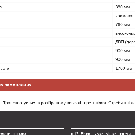
х
380 мм
хромован
760 мм
високоякі
ДВП (дере
900 мм
900 мм
исота
1700 мм
ля замовлення
:
Транспортується в розібраному вигляді торс + ніжки. Стрейч плівк
___
толети, цінники
17. Візки, сумки, мішки, пакети