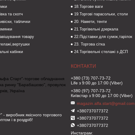
умки
18.Торгове ваги
івка та скотч
19.Торгові парасольки, столи
вивіски, таблички
20. Намети, тенти
темянки
21.Торгівельні дзеркала
навішування товару
22.Підставки для сумок,тарілок
стелажі,вертушки
23. Торгова сітка
льні кабінки
24.Торгівельні стелажі з ДСП
+380 (73) 707-73-72
льфа Старт"-торгове обладнання
Life з 9:00 до 17:00 (Viber)
на ринку "Барабашово", провулок
рків, Україна
+380 (97) 707-73-72
Київстар з 9:00 до 17:00 (Viber)
magazin.alfa.start@gmail.com
+380737077372
" - виробник якісного торгового
+380737077372
птом і в роздріб!
+380737077372
Инстаграм