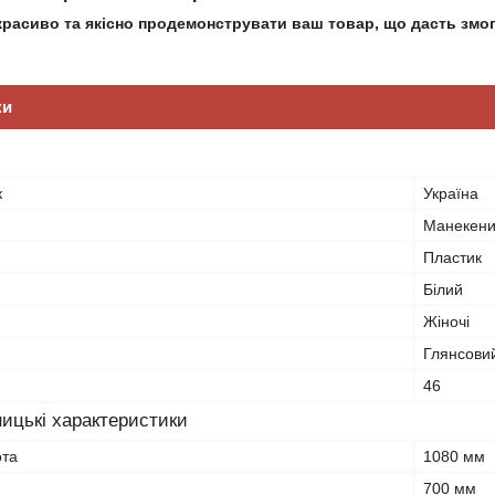
красиво та якісно продемонструвати ваш товар, що дасть змог
ки
к
Україна
Манекени
Пластик
Білий
Жіночі
Глянсови
46
ицькі характеристики
ота
1080 мм
700 мм