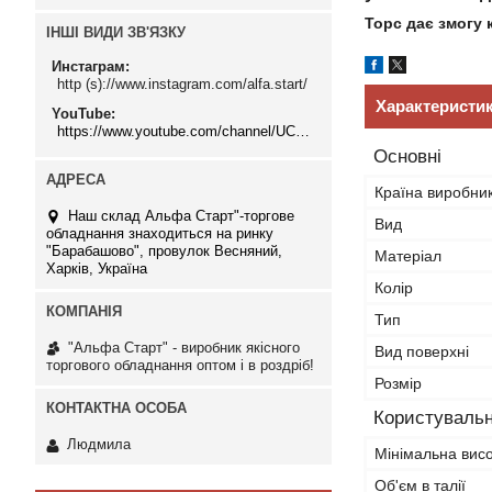
Торс дає змогу 
ІНШІ ВИДИ ЗВ'ЯЗКУ
Инстаграм
http (s)://www.instagram.com/alfa.start/
Характеристи
YouTube
https://www.youtube.com/channel/UCMzwfuPdxogFIKF_nELVFNw
Основні
Країна виробни
Наш склад Альфа Старт"-торгове
Вид
обладнання знаходиться на ринку
"Барабашово", провулок Весняний,
Матеріал
Харків, Україна
Колір
Тип
"Альфа Старт" - виробник якісного
Вид поверхні
торгового обладнання оптом і в роздріб!
Розмір
Користувальн
Людмила
Мінімальна вис
Об'єм в талії