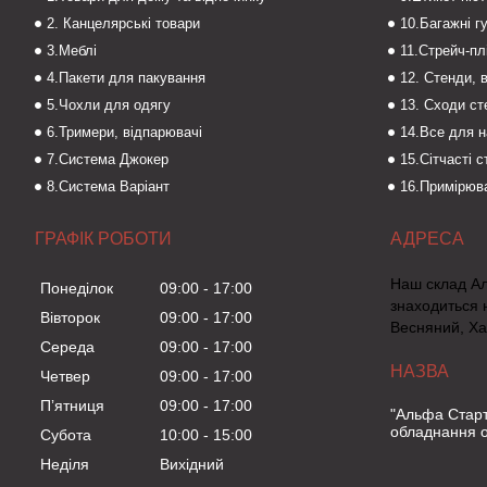
2. Канцелярські товари
10.Багажні г
3.Меблі
11.Стрейч-пл
4.Пакети для пакування
12. Стенди, 
5.Чохли для одягу
13. Сходи с
6.Тримери, відпарювачі
14.Все для 
7.Система Джокер
15.Сітчасті 
8.Система Варіант
16.Примірюва
ГРАФІК РОБОТИ
Наш склад А
Понеділок
09:00
17:00
знаходиться 
Вівторок
09:00
17:00
Весняний, Ха
Середа
09:00
17:00
Четвер
09:00
17:00
Пʼятниця
09:00
17:00
"Альфа Старт
обладнання о
Субота
10:00
15:00
Неділя
Вихідний