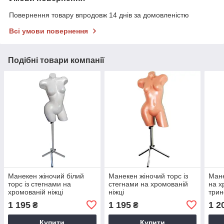
Повернення товару впродовж 14 днів за домовленістю
Всі умови повернення
Подібні товари компанії
Манекен жіночий білий
Манекен жіночий торс із
Мане
торс із стегнами на
стегнами на хромованій
на х
хромованій ніжці
ніжці
трин
1 195
1 195
1 2
₴
₴
Купити
Купити