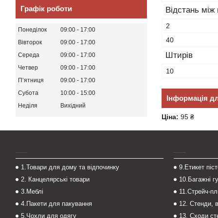
Графік роботи
Відстань між
2
Понеділок
09:00
17:00
40
Вівторок
09:00
17:00
Штирів
Середа
09:00
17:00
Четвер
09:00
17:00
10
Пʼятниця
09:00
17:00
Субота
10:00
15:00
Інформація д
Неділя
Вихідний
Ціна:
95 ₴
___
___
1.Товари для дому та відпочинку
9.Етикет піс
2. Канцелярські товари
10.Багажні г
3.Меблі
11.Стрейч-пл
4.Пакети для пакування
12. Стенди, 
5.Чохли для одягу
13. Сходи с