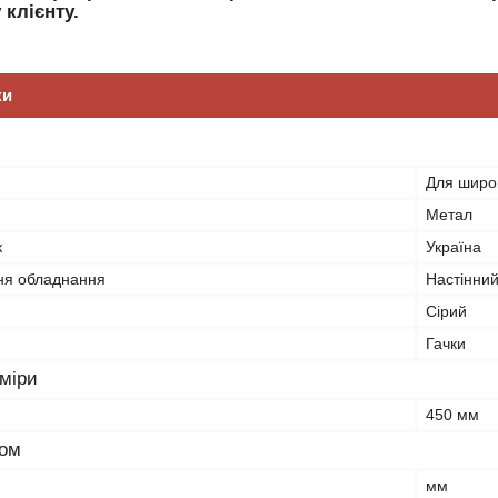
 клієнту.
ки
Для широк
Метал
к
Україна
ня обладнання
Настінни
Сірий
Гачки
зміри
450 мм
ром
мм