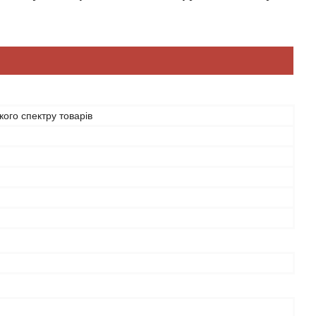
ого спектру товарів
й