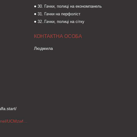
30. Гачки, полиці на економпанель
31. Гачки на перфоліст
32..Гачки, полиці на сітку
Людмила
fa.start/
https://www.youtube.com/channel/UCMzwfuPdxogFIKF_nELVFNw