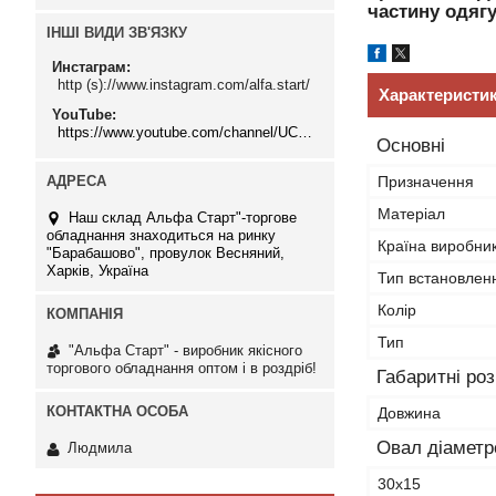
частину одягу
ІНШІ ВИДИ ЗВ'ЯЗКУ
Инстаграм
http (s)://www.instagram.com/alfa.start/
Характеристи
YouTube
https://www.youtube.com/channel/UCMzwfuPdxogFIKF_nELVFNw
Основні
Призначення
Матеріал
Наш склад Альфа Старт"-торгове
обладнання знаходиться на ринку
Країна виробни
"Барабашово", провулок Весняний,
Харків, Україна
Тип встановлен
Колір
Тип
"Альфа Старт" - виробник якісного
торгового обладнання оптом і в роздріб!
Габаритні ро
Довжина
Овал діамет
Людмила
30х15