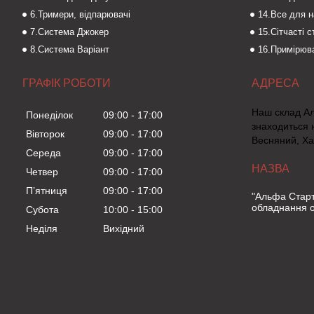
6.Тримери, відпарювачі
14.Все для 
7.Система Джокер
15.Сітчасті 
8.Система Варіант
16.Примірюва
ГРАФІК РОБОТИ
Наш склад А
Понеділок
09:00
17:00
знаходиться 
Вівторок
09:00
17:00
Весняний, Ха
Середа
09:00
17:00
Четвер
09:00
17:00
Пʼятниця
09:00
17:00
"Альфа Старт
обладнання о
Субота
10:00
15:00
Неділя
Вихідний