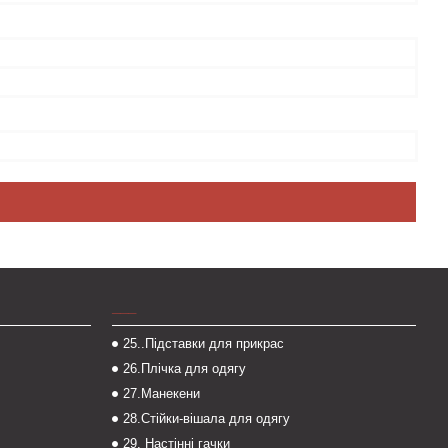
___
25..Підставки для прикрас
26.Плічка для одягу
27.Манекени
28.Стійки-вішала для одягу
29. Настінні гачки