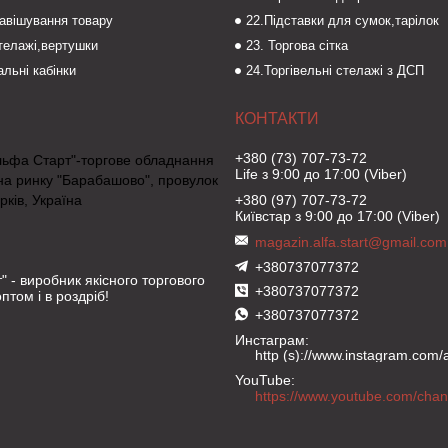
навішування товару
22.Підставки для сумок,тарілок
стелажі,вертушки
23. Торгова сітка
льні кабінки
24.Торгівельні стелажі з ДСП
+380 (73) 707-73-72
льфа Старт"-торгове обладнання
Life з 9:00 до 17:00 (Viber)
на ринку "Барабашово", провулок
рків, Україна
+380 (97) 707-73-72
Київстар з 9:00 до 17:00 (Viber)
magazin.alfa.start@gmail.com
+380737077372
" - виробник якісного торгового
+380737077372
птом і в роздріб!
+380737077372
Инстаграм
http (s)://www.instagram.com/al
YouTube