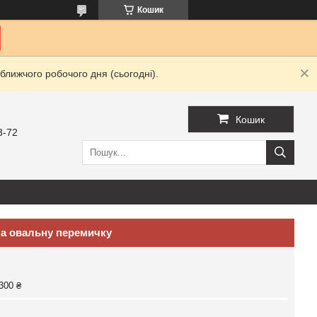
Кошик
ближчого робочого дня (сьогодні).
Кошик
3-72
на овальну перемичку
300 ₴