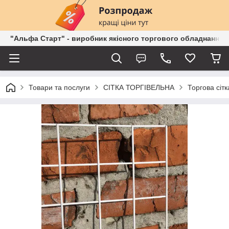
"Альфа Старт" - виробник якісного торгового обладнання о
Товари та послуги
СІТКА ТОРГІВЕЛЬНА
Торгова сіт