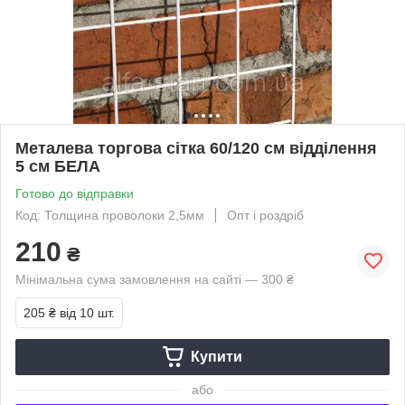
Металева торгова сітка 60/120 см відділення
5 см БЕЛА
Готово до відправки
Код: Толщина проволоки 2,5мм
Опт і роздріб
210
₴
Мінімальна сума замовлення на сайті — 300 ₴
205 ₴
від 10 шт.
Купити
або