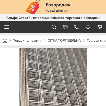
"Альфа Старт" - виробник якісного торгового обладнання о
Товари та послуги
СІТКА ТОРГІВЕЛЬНА
Торгова сіт