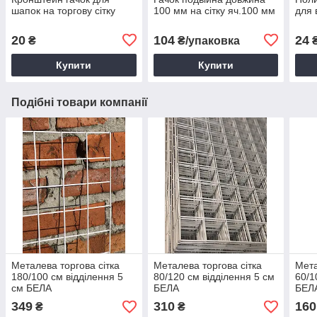
шапок на торгову сітку
100 мм на сітку яч.100 мм
для 
20
104
24
₴
₴/упаковка
Купити
Купити
Подібні товари компанії
Металева торгова сітка
Металева торгова сітка
Мета
180/100 см відділення 5
80/120 см відділення 5 см
60/1
см БЕЛА
БЕЛА
БЕЛ
349
310
160
₴
₴