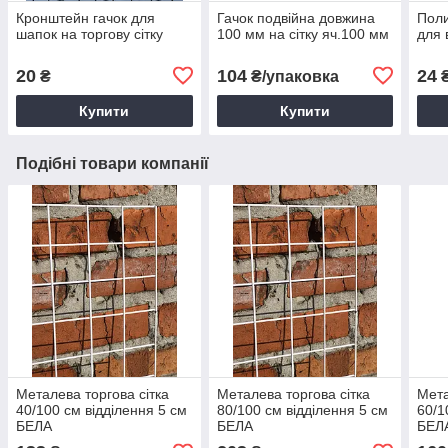
Кронштейн гачок для
Гачок подвійна довжина
Поли
шапок на торгову сітку
100 мм на сітку яч.100 мм
для 
20
104
24
₴
₴/упаковка
Купити
Купити
Подібні товари компанії
Металева торгова сітка
Металева торгова сітка
Мета
40/100 см відділення 5 см
80/100 см відділення 5 см
60/1
БЕЛА
БЕЛА
БЕЛ