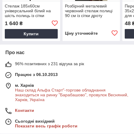
Стелаж 185х60см
Розбірний металевий
Пере
універсальний білий на
червоний стелаж полиці
35х
шість полиць із сітки
90 см із сітки дроту
для 
дрот
1 640
48
₴
Ціну уточнюйте
Купити
Про нас
96% позитивних з 231 відгука за рік
Працює з 06.10.2013
м. Харків
Наш склад Альфа Старт"-торгове обладнання
знаходиться на ринку "Барабашово", провулок Весняний,
Харків, Україна
Контакти
Сьогодні вихідний
Показати весь графік роботи