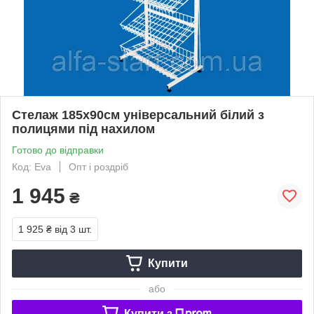
Стелаж 185х90см універсальний білий з
полицями під нахилом
Готово до відправки
Код: Eva
Опт і роздріб
1 945
₴
1 925 ₴
від 3 шт.
Купити
або
Купити з