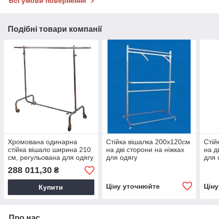
Всі умови повернення
Подібні товари компанії
Хромована одинарна
Стійка вішалка 200х120см
Стій
стійка вішало ширина 210
на дві сторони на ніжках
на д
см, регульована для одягу
для одягу
для 
на колесах
288 011,30
₴
Ціну уточнюйте
Цін
Купити
Про нас