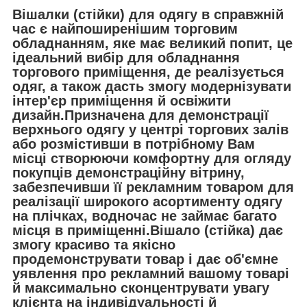
Вішалки (стійки) для одягу в справжній
час є найпоширенішим торговим
обладнанням, яке має великий попит, це
ідеальний вибір для обладнання
торгового приміщення, де реалізується
одяг, а також дасть змогу модернізувати
інтер'єр приміщення й освіжити
дизайн.Призначена для демонстрації
верхнього одягу у центрі торгових залів
або розмістивши в потрібному Вам
місці створюючи комфортну для огляду
покупців демонстраційну вітрину,
забезпечивши її рекламним товаром для
реалізації широкого асортименту одягу
на плічках, водночас не займає багато
місця в приміщенні.Вішало (стійка) дає
змогу красиво та якісно
продемонструвати товар і дає об'ємне
уявлення про рекламний вашому товарі
й максимально сконцентрувати увагу
клієнта на індивідуальності й