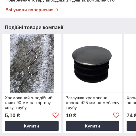
Повернення товару впродовж 14 днів за домовленістю
Всі умови повернення
Подібні товари компанії
Хромований s-подібний
Заглушка хромована
Хром
гачок 90 мм на торгову
плоска d25 мм на меблеву
на п
сітку, трубу
трубу
5,10
10
74
₴
₴
Купити
Купити