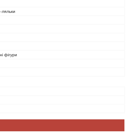
-ляльки
ні фігури