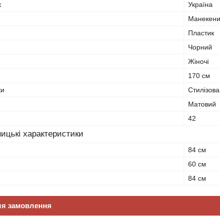
к
Україна
Манекени
Пластик
Чорний
Жіночі
170 см
ки
Стилізова
Матовий
42
ицькі характеристики
84 см
60 см
84 см
ля замовлення