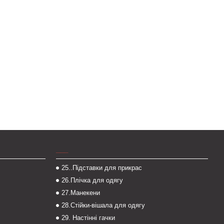
___
25..Підставки для прикрас
26.Плічка для одягу
27.Манекени
28.Стійки-вішала для одягу
29. Настінні гачки