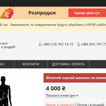
й час. Замовлення та повідомлення будуть оброблені з 09:00 найбли
існого
+380 (73) 707-73-72
+380 (97) 707-7
 в роздріб!
НАС
КОНТАКТИ
ДОСТАВКА І ОПЛАТА
Жіночий чорний манекен на повни
4 000 ₴
Показати оптові ціни
Немає в наявності
Оптом і в роздріб