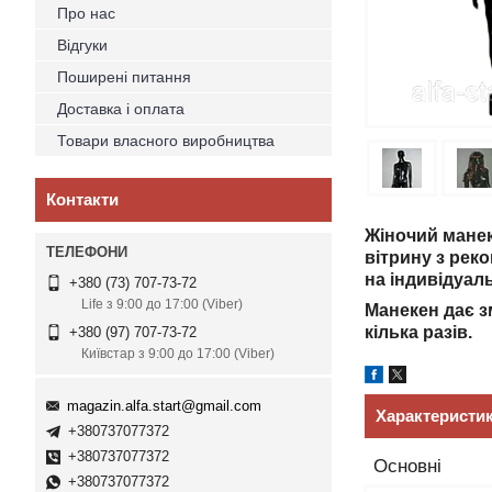
Про нас
Відгуки
Поширені питання
Доставка і оплата
Товари власного виробництва
Контакти
Жіночий манек
вітрину з рек
на індивідуал
+380 (73) 707-73-72
Life з 9:00 до 17:00 (Viber)
Манекен дає з
кілька разів.
+380 (97) 707-73-72
Київстар з 9:00 до 17:00 (Viber)
magazin.alfa.start@gmail.com
Характеристи
+380737077372
+380737077372
Основні
+380737077372