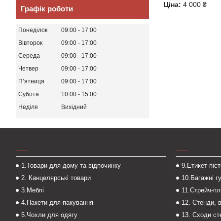
Ціна:
4 000 ₴
Графік роботи
Понеділок
09:00
17:00
Вівторок
09:00
17:00
Середа
09:00
17:00
Четвер
09:00
17:00
Пʼятниця
09:00
17:00
Субота
10:00
15:00
Неділя
Вихідний
___
___
1.Товари для дому та відпочинку
9.Етикет піс
2. Канцелярські товари
10.Багажні г
3.Меблі
11.Стрейч-пл
4.Пакети для пакування
12. Стенди, 
5.Чохли для одягу
13. Сходи с