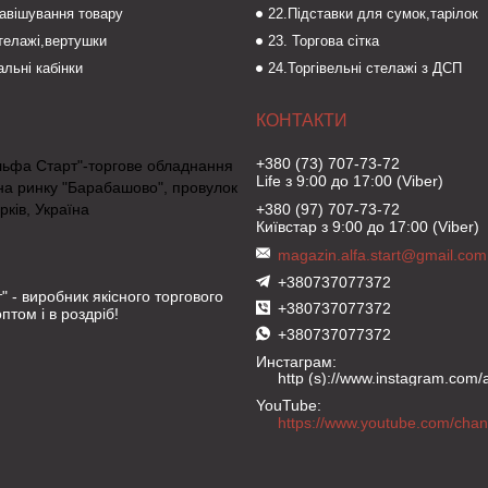
навішування товару
22.Підставки для сумок,тарілок
стелажі,вертушки
23. Торгова сітка
льні кабінки
24.Торгівельні стелажі з ДСП
+380 (73) 707-73-72
льфа Старт"-торгове обладнання
Life з 9:00 до 17:00 (Viber)
на ринку "Барабашово", провулок
рків, Україна
+380 (97) 707-73-72
Київстар з 9:00 до 17:00 (Viber)
magazin.alfa.start@gmail.com
+380737077372
" - виробник якісного торгового
+380737077372
птом і в роздріб!
+380737077372
Инстаграм
http (s)://www.instagram.com/al
YouTube