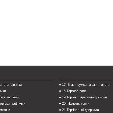
___
толети, цінники
17. Візки, сумки, мішки, пакети
умки
18.Торгове ваги
івка та скотч
19.Торгові парасольки, столи
вивіски, таблички
20. Намети, тенти
темянки
21.Торгівельні дзеркала