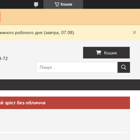
Кошик
жчого робочого дня (завтра, 07.08).
Кошик
3-72
й зріст без обличчя