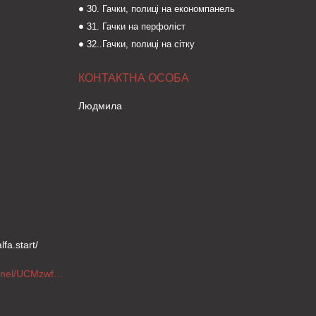
30. Гачки, полиці на економпанель
31. Гачки на перфоліст
32..Гачки, полиці на сітку
Людмила
fa.start/
https://www.youtube.com/channel/UCMzwfuPdxogFIKF_nELVFNw