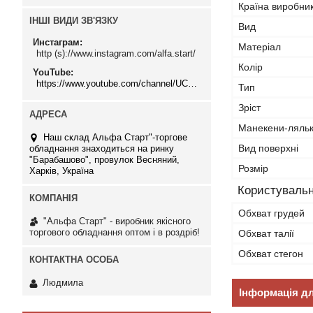
Країна виробни
ІНШІ ВИДИ ЗВ'ЯЗКУ
Вид
Инстаграм
Матеріал
http (s)://www.instagram.com/alfa.start/
Колір
YouTube
https://www.youtube.com/channel/UCMzwfuPdxogFIKF_nELVFNw
Тип
Зріст
Манекени-ляль
Наш склад Альфа Старт"-торгове
Вид поверхні
обладнання знаходиться на ринку
"Барабашово", провулок Весняний,
Розмір
Харків, Україна
Користувальн
Обхват грудей
"Альфа Старт" - виробник якісного
торгового обладнання оптом і в роздріб!
Обхват талії
Обхват стегон
Людмила
Інформація д