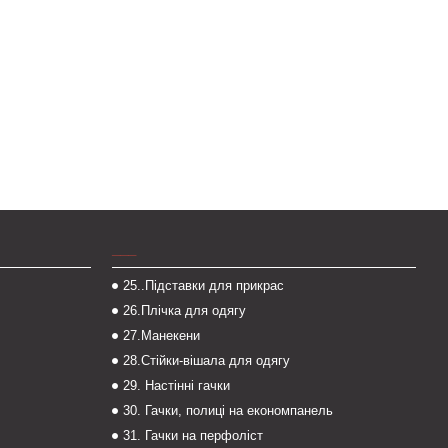
___
25..Підставки для прикрас
26.Плічка для одягу
27.Манекени
28.Стійки-вішала для одягу
29. Настінні гачки
30. Гачки, полиці на економпанель
31. Гачки на перфоліст