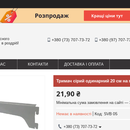
існого
+380 (73) 707-73-72
+380 (97) 707-7
 в роздріб!
НАС
КОНТАКТИ
ДОСТАВКА І ОПЛАТА
Тримач сірий одинарний 20 см на 
21,90 ₴
Мінімальна сума замовлення на сайті — 
Немає в наявності
Код:
SVB 05
+380 (73) 707-73-72