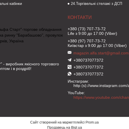
льні кабінки
24.Торгівельні стелажі з ДСП
+380 (73) 707-73-72
льфа Старт"-торгове обладнання
Life з 9:00 до 17:00 (Viber)
на ринку "Барабашово", провулок
рків, Україна
+380 (97) 707-73-72
Київстар з 9:00 до 17:00 (Viber)
magazin.alfa.start@gmail.com
+380737077372
" - виробник якісного торгового
+380737077372
птом і в роздріб!
+380737077372
Инстаграм
http (s)://www.instagram.com/al
YouTube
Сайт створений на маркетплейсі
Prom.ua
Продавець на Bigl.ua