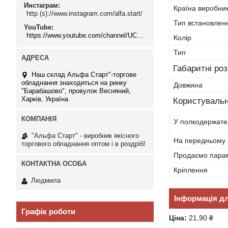
Инстаграм
Країна виробни
http (s)://www.instagram.com/alfa.start/
Тип встановлен
YouTube
https://www.youtube.com/channel/UCMzwfuPdxogFIKF_nELVFNw
Колір
Тип
Габаритні ро
Наш склад Альфа Старт"-торгове
обладнання знаходиться на ринку
Довжина
"Барабашово", провулок Весняний,
Харків, Україна
Користувальн
У полкодержате
"Альфа Старт" - виробник якісного
На передньому 
торгового обладнання оптом і в роздріб!
Продаємо пара
Кріплення
Людмила
Інформація д
Графік роботи
Ціна:
21,90 ₴