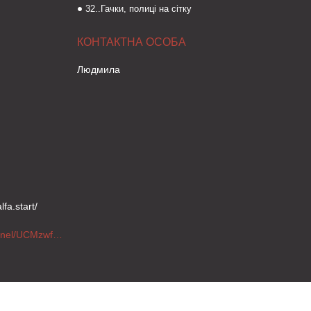
32..Гачки, полиці на сітку
Людмила
fa.start/
https://www.youtube.com/channel/UCMzwfuPdxogFIKF_nELVFNw