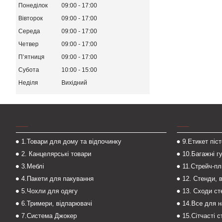
Понеділок
09:00
17:00
Вівторок
09:00
17:00
Середа
09:00
17:00
Четвер
09:00
17:00
Пʼятниця
09:00
17:00
Субота
10:00
15:00
Неділя
Вихідний
___
___
1.Товари для дому та відпочинку
9.Етикет піс
2. Канцелярські товари
10.Багажні г
3.Меблі
11.Стрейч-пл
4.Пакети для пакування
12. Стенди, 
5.Чохли для одягу
13. Сходи с
6.Тримери, відпарювачі
14.Все для 
7.Система Джокер
15.Сітчасті 