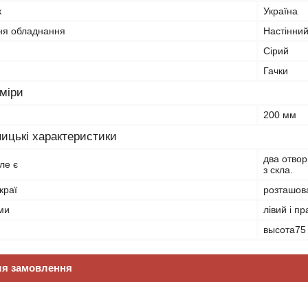
к
Україна
ня обладнання
Настінни
Сірий
Гачки
зміри
200 мм
ицькі характеристики
два отвор
ле є
з скла.
краї
розташов
ми
лівий і п
высота75
ля замовлення