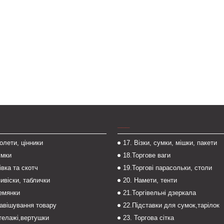
___
толети, цінники
17. Візки, сумки, мішки, пакети
умки
18.Торгове ваги
івка та скотч
19.Торгові парасольки, столи
вивіски, таблички
20. Намети, тенти
темянки
21.Торгівельні дзеркала
навішування товару
22.Підставки для сумок,тарілок
стелажі,вертушки
23. Торгова сітка