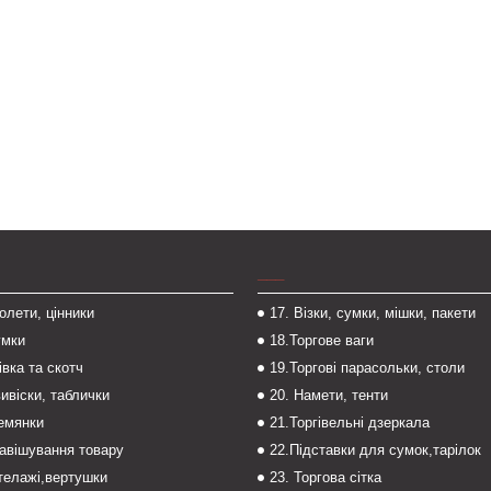
___
толети, цінники
17. Візки, сумки, мішки, пакети
умки
18.Торгове ваги
івка та скотч
19.Торгові парасольки, столи
вивіски, таблички
20. Намети, тенти
темянки
21.Торгівельні дзеркала
навішування товару
22.Підставки для сумок,тарілок
стелажі,вертушки
23. Торгова сітка