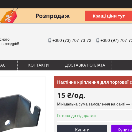
існого
+380 (73) 707-73-72
+380 (97) 707-7
 в роздріб!
НАС
КОНТАКТИ
ДОСТАВКА І ОПЛАТА
Настінне кріплення для торгової сі
15 ₴/од.
Мінімальна сума замовлення на сайті — 
Готово до відправки
Купити
Купити