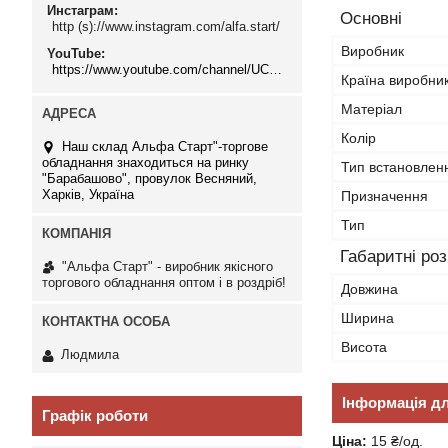
Инстаграм
Основні
http (s)://www.instagram.com/alfa.start/
Виробник
YouTube
https://www.youtube.com/channel/UCMzwfuPdxogFIKF_nELVFNw
Країна виробни
Матеріал
Колір
Наш склад Альфа Старт"-торгове
обладнання знаходиться на ринку
Тип встановлен
"Барабашово", провулок Весняний,
Харків, Україна
Призначення
Тип
Габаритні ро
"Альфа Старт" - виробник якісного
торгового обладнання оптом і в роздріб!
Довжина
Ширина
Висота
Людмила
Інформація д
Графік роботи
Ціна:
15 ₴/од.