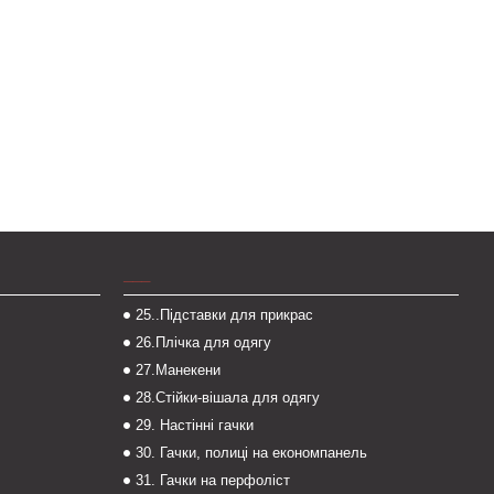
___
25..Підставки для прикрас
26.Плічка для одягу
27.Манекени
28.Стійки-вішала для одягу
29. Настінні гачки
30. Гачки, полиці на економпанель
31. Гачки на перфоліст