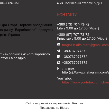
льні кабінки
24.Торгівельні стелажі з ДСП
+380 (73) 707-73-72
льфа Старт"-торгове обладнання
Life з 9:00 до 17:00 (Viber)
на ринку "Барабашово", провулок
рків, Україна
+380 (97) 707-73-72
Київстар з 9:00 до 17:00 (Viber)
magazin.alfa.start@gmail.com
+380737077372
" - виробник якісного торгового
+380737077372
птом і в роздріб!
+380737077372
Инстаграм
http (s)://www.instagram.com/al
YouTube
Сайт створений на маркетплейсі
Prom.ua
Продавець на Bigl.ua