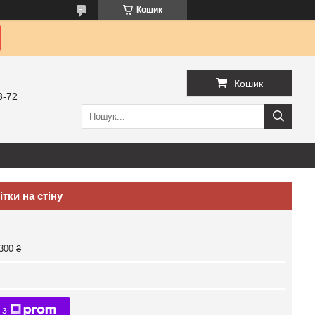
Кошик
Кошик
3-72
тки на стіну
300 ₴
 з