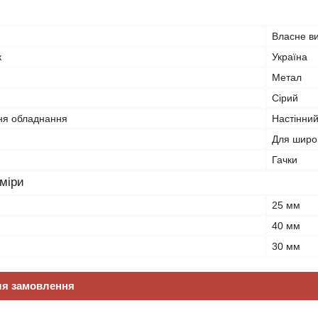
Власне в
к
Україна
Метал
Сірий
ня обладнання
Настінни
Для широк
Гачки
зміри
25 мм
40 мм
30 мм
ля замовлення