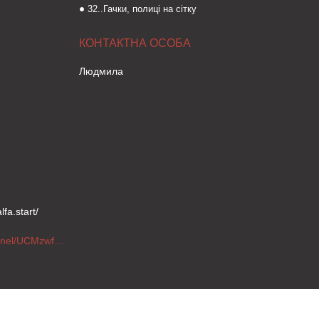
32..Гачки, полиці на сітку
Людмила
fa.start/
https://www.youtube.com/channel/UCMzwfuPdxogFIKF_nELVFNw