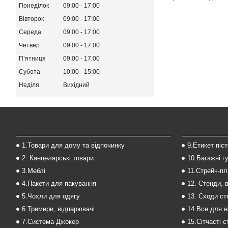
Понеділок
09:00
17:00
Вівторок
09:00
17:00
Середа
09:00
17:00
Четвер
09:00
17:00
Пʼятниця
09:00
17:00
Субота
10:00
15:00
Неділя
Вихідний
___
___
1.Товари для дому та відпочинку
9.Етикет піс
2. Канцелярські товари
10.Багажні г
3.Меблі
11.Стрейч-пл
4.Пакети для пакування
12. Стенди, 
5.Чохли для одягу
13. Сходи с
6.Тримери, відпарювачі
14.Все для 
7.Система Джокер
15.Сітчасті 