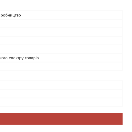
иробництво
й
ого спектру товарів