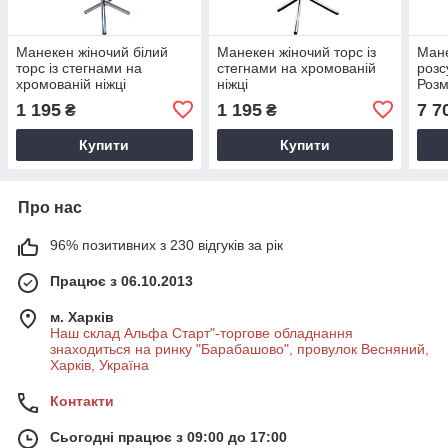
Манекен жіночий білий
Манекен жіночий торс із
Мане
торс із стегнами на
стегнами на хромованій
розс
хромованій ніжці
ніжці
Розм
1 195
1 195
7 7
₴
₴
Купити
Купити
Про нас
96% позитивних з 230 відгуків за рік
Працює з 06.10.2013
м. Харків
Наш склад Альфа Старт"-торгове обладнання
знаходиться на ринку "Барабашово", провулок Весняний,
Харків, Україна
Контакти
Сьогодні працює з 09:00 до 17:00