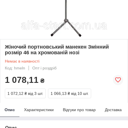
Жіночий портновський манекен Змінний
розмір 46 на хромованій нозі
Немає в наявності
Код: hmeln
Опт і роздріб
1 078,11
₴
1 072,12 ₴
від 3 шт.
1 066,13 ₴
від 10 шт.
Опис
Характеристики
Відгуки про товар
Доставка
Опис