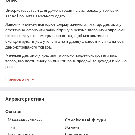
Використовується для демонстрації на виставках, у торгових
залах і пошиття верхнього одягу.
Жіночий манекен повторює форму жіночого тіла, що дає змогу
ефективно оформити вашу вітрину з рекомендованими виробами,
які конфігурують, змодельована так, щоб максимально
сконцентрувати увагу клієнта на індивідуальності й унікальності
демонстрованого товара.
Манекен дає змогу красиво та якісно продемонструвати ваш
товар, що дасть змогу збільшити ваші продажі та доходи в кілька
разів.
Приховати
Характеристики
Основні
Манекени-ляльки
Стилізовані фігури
Тип
Жіночі
Вид поверхні
Глянсовий