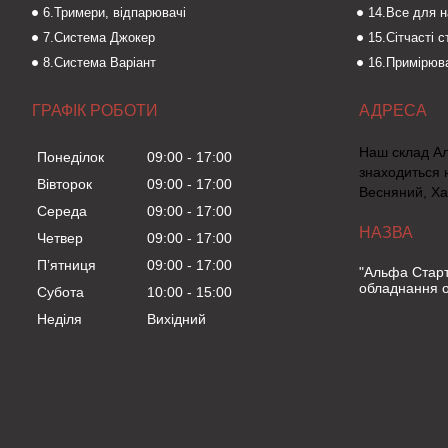
6.Тримери, відпарювачі
14.Все для 
7.Система Джокер
15.Сітчасті 
8.Система Варіант
16.Примірюва
ГРАФІК РОБОТИ
Наш склад А
Понеділок
09:00
17:00
знаходиться 
Вівторок
09:00
17:00
Весняний, Ха
Середа
09:00
17:00
Четвер
09:00
17:00
Пʼятниця
09:00
17:00
"Альфа Старт
обладнання о
Субота
10:00
15:00
Неділя
Вихідний