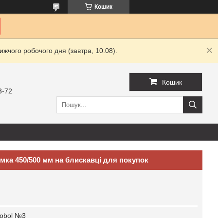
Кошик
жчого робочого дня (завтра, 10.08).
Кошик
3-72
мка 450/500 мм на блискавці для покупок
obol №3