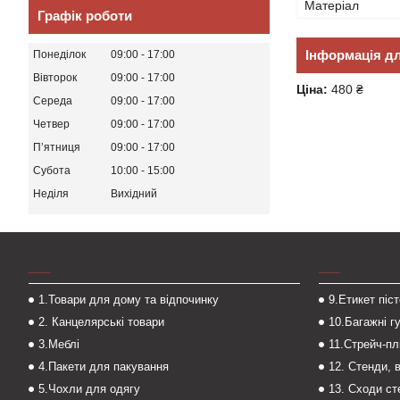
Матеріал
Графік роботи
Інформація д
Понеділок
09:00
17:00
Вівторок
09:00
17:00
Ціна:
480 ₴
Середа
09:00
17:00
Четвер
09:00
17:00
Пʼятниця
09:00
17:00
Субота
10:00
15:00
Неділя
Вихідний
___
___
1.Товари для дому та відпочинку
9.Етикет піс
2. Канцелярські товари
10.Багажні г
3.Меблі
11.Стрейч-пл
4.Пакети для пакування
12. Стенди, 
5.Чохли для одягу
13. Сходи с