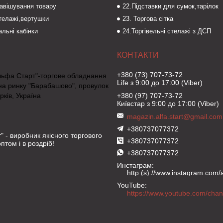
навішування товару
22.Підставки для сумок,тарілок
стелажі,вертушки
23. Торгова сітка
льні кабінки
24.Торгівельні стелажі з ДСП
+380 (73) 707-73-72
льфа Старт"-торгове обладнання
Life з 9:00 до 17:00 (Viber)
на ринку "Барабашово", провулок
рків, Україна
+380 (97) 707-73-72
Київстар з 9:00 до 17:00 (Viber)
magazin.alfa.start@gmail.com
+380737077372
" - виробник якісного торгового
+380737077372
птом і в роздріб!
+380737077372
Инстаграм
http (s)://www.instagram.com/al
YouTube