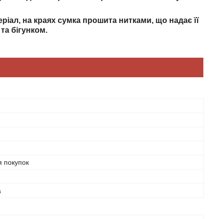
іал, на краях сумка прошита нитками, що надає її
та бігунком.
я покупок
а