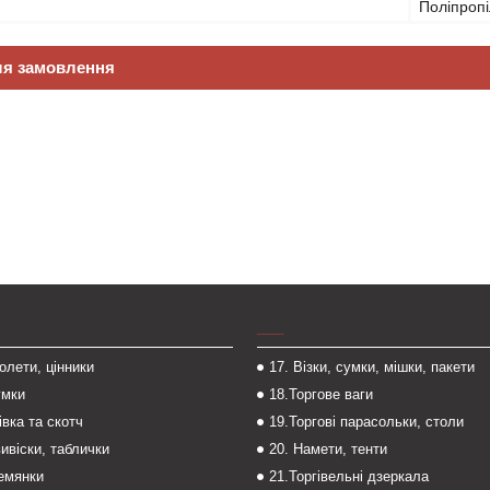
Поліпроп
ля замовлення
___
толети, цінники
17. Візки, сумки, мішки, пакети
умки
18.Торгове ваги
івка та скотч
19.Торгові парасольки, столи
вивіски, таблички
20. Намети, тенти
темянки
21.Торгівельні дзеркала