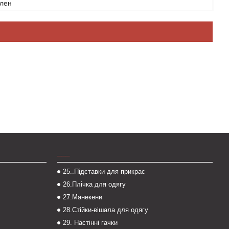
ілен
___
25..Підставки для прикрас
26.Плічка для одягу
27.Манекени
28.Стійки-вішала для одягу
29. Настінні гачки