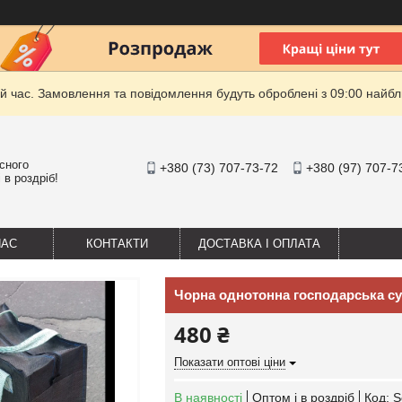
й час. Замовлення та повідомлення будуть оброблені з 09:00 найбли
існого
+380 (73) 707-73-72
+380 (97) 707-7
 в роздріб!
НАС
КОНТАКТИ
ДОСТАВКА І ОПЛАТА
Чорна однотонна господарська су
480 ₴
Показати оптові ціни
В наявності
Оптом і в роздріб
Код:
S