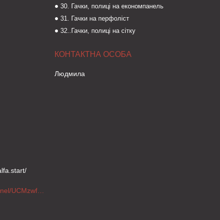
30. Гачки, полиці на економпанель
31. Гачки на перфоліст
32..Гачки, полиці на сітку
Людмила
fa.start/
https://www.youtube.com/channel/UCMzwfuPdxogFIKF_nELVFNw