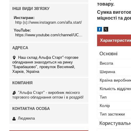
товар
ІНШІ ВИДИ ЗВ'ЯЗКУ
Сумка виготов
міцності та д
Инстаграм
http (s)://www.instagram.com/alfa.start/
YouTube
https://www.youtube.com/channel/UCMzwfuPdxogFIKF_nELVFNw
Характеристи
Основні
Наш склад Альфа Старт"-торгове
обладнання знаходиться на ринку
Висота
"Барабашово", провулок Весняний,
Харків, Україна
Ширина
Країна виробни
Кількість відділе
"Альфа Старт" - виробник якісного
Тип
торгового обладнання оптом і в роздріб!
Колір
Тип застежки
Людмила
Користувальн