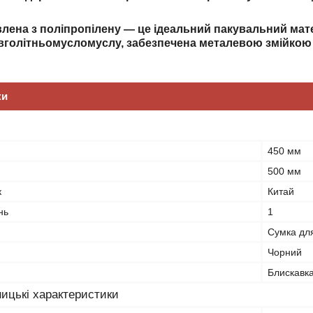
у.
лена з поліпропілену — це ідеальний пакувальний матер
овголітньомусломуслу, забезпечена металевою змійкою 
ки
450 мм
500 мм
к
Китай
нь
1
Сумка дл
Чорний
Блискавк
ицькі характеристики