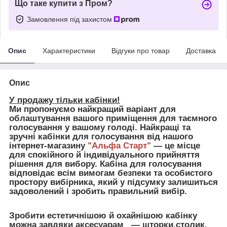
Що таке купити з Пром?
Замовлення під захистом
Опис
Характеристики
Відгуки про товар
Доставка
Опис
У продажу тільки кабінки!
Ми пропонуємо найкращий варіант для
облаштування вашого приміщення для таємного
голосування у вашому голоді. Найкращі та
зручні кабінки для голосування від нашого
інтернет-магазину
"Альфа Старт"
— це місце
для спокійного й індивідуального прийняття
рішення для вибору. Кабіна для голосування
відповідає всім вимогам безпеки та особистого
простору вибірника, який у підсумку залишиться
задоволений і зробить правильний вибір.
Зробити естетичнішою й охайнішою кабінку
можна завдяки аксесуарам — шторки,столик,