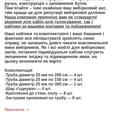
ручка, конструкція з заповнення булів.
Пам'ятайте – чим охайніше ваш вибірковий зал,
тим краще це для репутації вибіркової ділянки.
Наша компанія пропонує вам як стандартні
рішення для кабін для голосування, так і
кабінки за вашими ескізами та побажаннями!
Наші кабінки та комплектуючі і ваші бажання і
фантазія все облаштувати зроблять свою
справу, не залишить довго чекати максимальної
явки вибірників. Як і всі меблі для вибіркових
залів, потаємні індивідуальні кабіни слугують
зміцненню іміджу та підвищенням явки, на
цьому економити не варто.
Комплектація
-Труба діаметр 25 мм по 200 см — 4 шт.
-Труба діаметр 25 мм по 150 см — 4 шт.
-Труба діаметр 25 мм по 300 см — 1 шт.
-Шар з'єднувач
― 4 шт.
-Креплення до стіни, полу — 8 шт.
-Заглушки хромовані на трубу — 6 шт.
Приховати