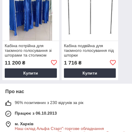
Кабіна потрійна для
Кабіна подвійна для
таємного голосування зі
таємного голосування під
шторами та столиком
шторки
11 200
1 716
₴
₴
Купити
Купити
Про нас
96% позитивних з 230 відгуків за рік
Працює з 06.10.2013
м. Харків
Наш склад Альфа Старт"-торгове обладнання