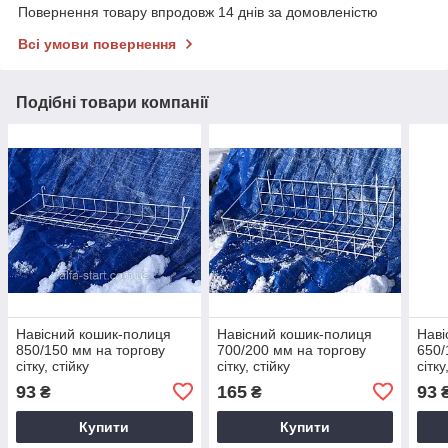
Повернення товару впродовж 14 днів за домовленістю
Всі умови повернення
Подібні товари компанії
Навісний кошик-полиця
Навісний кошик-полиця
Наві
850/150 мм на торгову
700/200 мм на торгову
650/
сітку, стійку
сітку, стійку
сітку
93
165
93
₴
₴
Купити
Купити