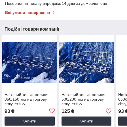
Повернення товару впродовж 14 днів за домовленістю
Всі умови повернення
Подібні товари компанії
Навісний кошик-полиця
Навісний кошик-полиця
Наві
850/150 мм на торгову
500/200 мм на торгову
650/
сітку, стійку
сітку, стійку
сітку
93
125
93
₴
₴
Купити
Купити