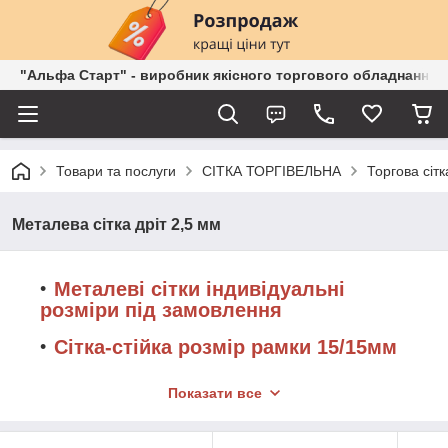
"Альфа Старт" - виробник якісного торгового обладнання о
Товари та послуги
СІТКА ТОРГІВЕЛЬНА
Торгова сіт
Металева сітка дріт 2,5 мм
Металеві сітки індивідуальні
розміри під замовлення
Сітка-стійка розмір рамки 15/15мм
Сітка-стійка в рамці 17/17мм
Показати все
Сітка-стійка розмір рамки 20/20мм