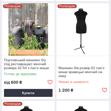
Розпродаж
Розпродаж
Портнівський манекен б/у
(під реставрацію) жіночий
розміри 42-54 з пап'є-маше
Манекен б/в розмір 62 пап'є
без ніжки
маше кравецькі жіночий на
Готово до відправки
ніжці
600
Немає в наявності
від
₴
1 200
₴
Купити
Розпродаж