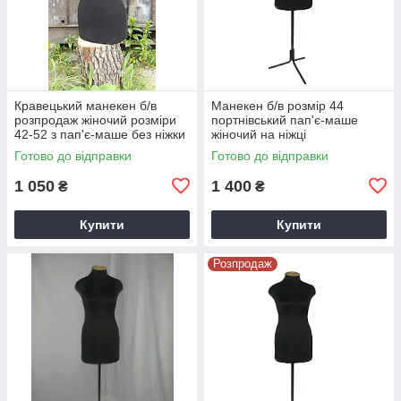
Кравецький манекен б/в
Манекен б/в розмір 44
розпродаж жіночий розміри
портнівський пап'є-маше
42-52 з пап'є-маше без ніжки
жіночий на ніжці
Готово до відправки
Готово до відправки
1 050
1 400
₴
₴
Купити
Купити
Розпродаж