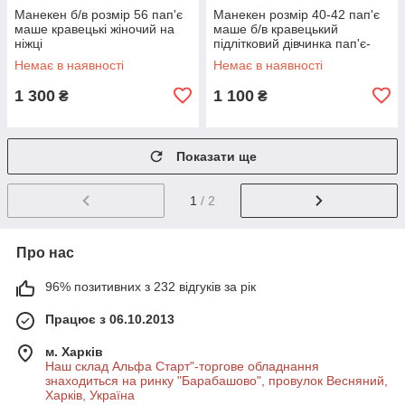
Манекен б/в розмір 56 пап'є
Манекен розмір 40-42 пап'є
маше кравецькі жіночий на
маше б/в кравецький
ніжці
підлітковий дівчинка пап'є-
маше на ніжці
Немає в наявності
Немає в наявності
1 300
1 100
₴
₴
Показати ще
1
/ 2
Про нас
96% позитивних з 232 відгуків за рік
Працює з 06.10.2013
м. Харків
Наш склад Альфа Старт"-торгове обладнання
знаходиться на ринку "Барабашово", провулок Весняний,
Харків, Україна