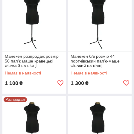
Манекен розпродаж розмір
Манекен б/в розмір 44
56 пап'є маше кравецькі
портнівський пап'є-маше
жіночий на ніжці
жіночий на ніжці
Немає в наявності
Немає в наявності
1 100
1 300
₴
₴
Розпродаж