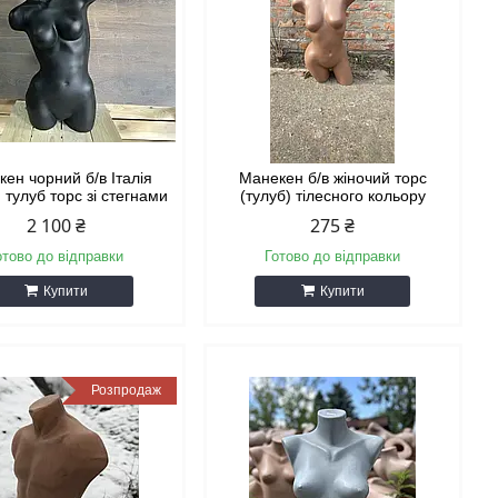
ен чорний б/в Італія
Манекен б/в жіночий торс
 тулуб торс зі стегнами
(тулуб) тілесного кольору
2 100 ₴
275 ₴
отово до відправки
Готово до відправки
Купити
Купити
Розпродаж