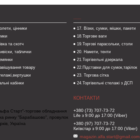
___
толети, цінники
17. Візки, сумки, мішки, пакети
умки
18.Торгове ваги
івка та скотч
19.Торгові парасольки, столи
вивіски, таблички
20. Намети, тенти
темянки
21.Торгівельні дзеркала
навішування товару
22.Підставки для сумок,тарілок
стелажі,вертушки
23. Торгова сітка
льні кабінки
24.Торгівельні стелажі з ДСП
+380 (73) 707-73-72
льфа Старт"-торгове обладнання
Life з 9:00 до 17:00 (Viber)
на ринку "Барабашово", провулок
рків, Україна
+380 (97) 707-73-72
Київстар з 9:00 до 17:00 (Viber)
magazin.alfa.start@gmail.com