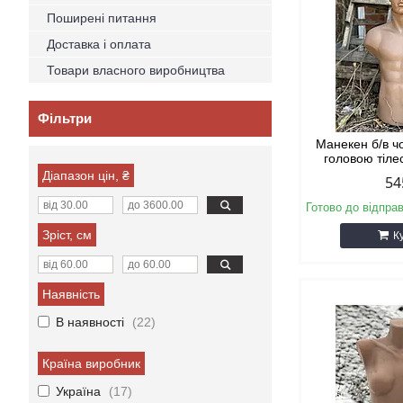
Поширені питання
Доставка і оплата
Товари власного виробництва
Фільтри
Манекен б/в чо
головою тіле
Діапазон цін, ₴
54
Готово до відпра
Зріст, см
К
Наявність
В наявності
22
Країна виробник
Україна
17