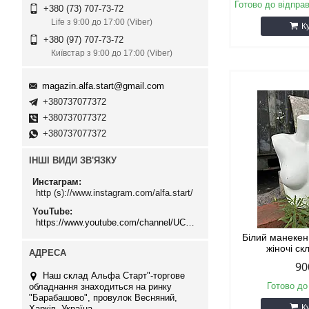
Готово до відпра
+380 (73) 707-73-72
Life з 9:00 до 17:00 (Viber)
К
+380 (97) 707-73-72
Київстар з 9:00 до 17:00 (Viber)
magazin.alfa.start@gmail.com
+380737077372
+380737077372
+380737077372
ІНШІ ВИДИ ЗВ'ЯЗКУ
Инстаграм
http (s)://www.instagram.com/alfa.start/
YouTube
https://www.youtube.com/channel/UCMzwfuPdxogFIKF_nELVFNw
Білий манекен
жіночі с
90
Наш склад Альфа Старт"-торгове
Готово до
обладнання знаходиться на ринку
"Барабашово", провулок Весняний,
К
Харків, Україна