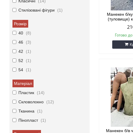
Класичні
14
Стилізовані фігури
1
Манекен б/ку
(туловище) 
Розмір
21
40
8
Готово до
46
3
К
42
1
52
1
54
1
Матеріал
Пластик
14
Скловолокно
12
Тканина
1
Пінопласт
1
Манекен б/в 