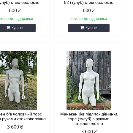
тулуб) стекловолокно
52 (тулуб) стекловолокно
600 ₴
600 ₴
отово до відправки
Готово до відправки
Купити
Купити
ен б/в чоловічий торс
Манекен б/в підліток дівчинка
 з руками стекловолокно
торс (тулуб) з руками
стекловолокно
3 600 ₴
3 600 ₴