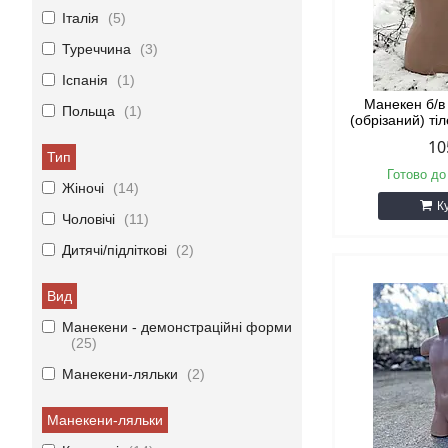
Італія
5
Туреччина
3
Іспанія
1
Манекен б/в
Польща
1
(обрізаний) ті
10
Тип
Готово до
Жіночі
14
К
Чоловічі
11
Дитячі/підліткові
2
Вид
Манекени - демонстраційні форми
25
Манекени-ляльки
2
Манекени-ляльки