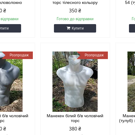
екловолокно
торс тілесного кольору
54 (
0 ₴
350 ₴
 відправки
Готово до відправки
Г
упити
Купити
Розпродаж
Розпродаж
 б/в чоловічий
Манекен білий б/в чоловічий
Манек
орс
торс
(тулуб)
0 ₴
380 ₴