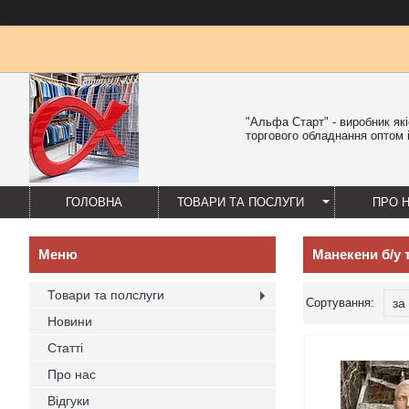
"Альфа Старт" - виробник як
торгового обладнання оптом і
ГОЛОВНА
ТОВАРИ ТА ПОСЛУГИ
ПРО 
Манекени б/у 
Товари та полслуги
Новини
Статті
Про нас
Відгуки