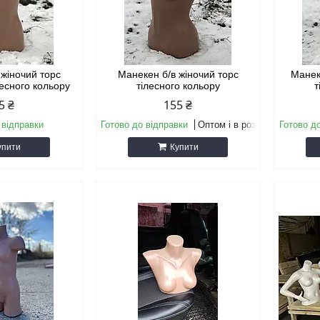
 жіночий торс
Манекен б/в жіночий торс
Манек
лесного кольору
тілесного кольору
т
5 ₴
155 ₴
 відправки
Готово до відправки
Оптом і в роздріб
Готово д
упити
Купити