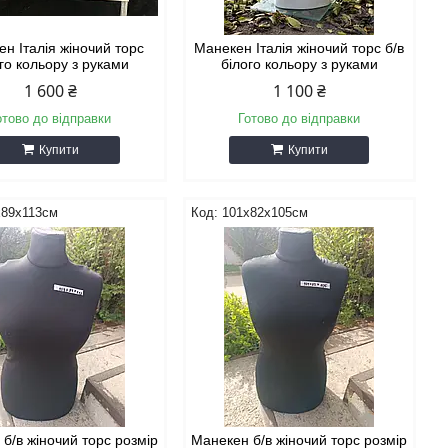
н Італія жіночий торс
Манекен Італія жіночий торс б/в
го кольору з руками
білого кольору з руками
1 600 ₴
1 100 ₴
отово до відправки
Готово до відправки
Купити
Купити
х89х113см
101х82х105см
б/в жіночий торс розмір
Манекен б/в жіночий торс розмір