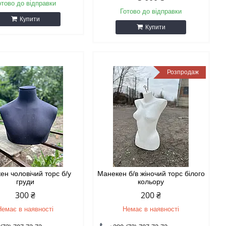
отово до відправки
Готово до відправки
Купити
Купити
Розпродаж
ен чоловічий торс б/у
Манекен б/в жіночий торс білого
груди
кольору
300 ₴
200 ₴
Немає в наявності
Немає в наявності