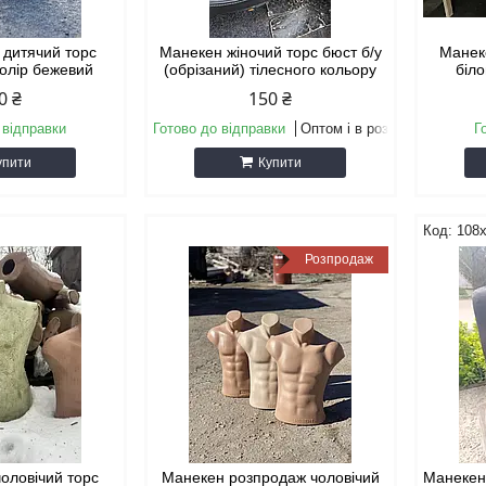
 дитячий торс
Манекен жіночий торс бюст б/у
Манеке
колір бежевий
(обрізаний) тілесного кольору
біло
0 ₴
150 ₴
 відправки
Готово до відправки
Оптом і в роздріб
Г
упити
Купити
108
Розпродаж
чоловічий торс
Манекен розпродаж чоловічий
Манекен 