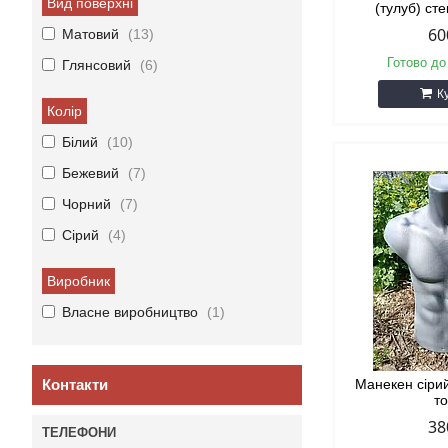
Вид поверхні
(тулуб) ст
60
Матовий
13
Готово до
Глянсовий
6
К
Колір
Білий
10
Бежевий
7
Чорний
7
Сірий
4
Виробник
Власне виробництво
1
Контакти
Манекен сірий
т
38