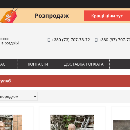
існого
+380 (73) 707-73-72
+380 (97) 707-7
 в роздріб!
НАС
КОНТАКТИ
ДОСТАВКА І ОПЛАТА
тулуб