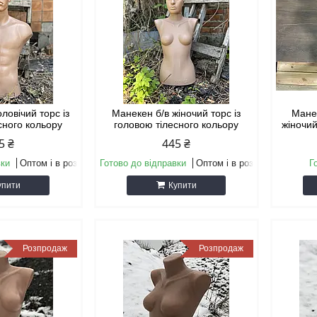
ловічий торс із
Манекен б/в жіночий торс із
Манек
сного кольору
головою тілесного кольору
жіночий
5 ₴
445 ₴
вки
Оптом і в роздріб
Готово до відправки
Оптом і в роздріб
Г
упити
Купити
Розпродаж
Розпродаж