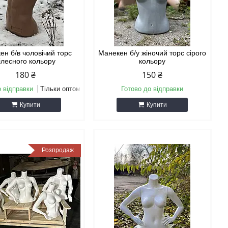
ен б/в чоловічий торс
Манекен б/у жіночий торс сірого
ілесного кольору
кольору
180 ₴
150 ₴
о відправки
Тільки оптом
Готово до відправки
Купити
Купити
Розпродаж