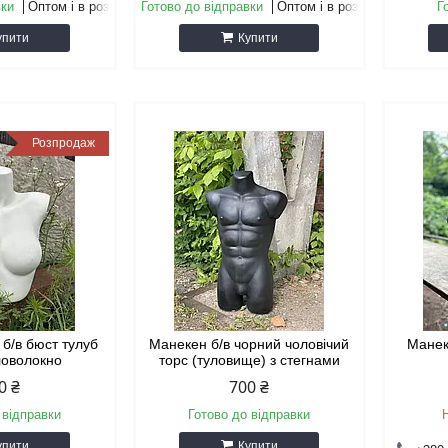
вки
Оптом і в роздріб
Готово до відправки
Оптом і в роздріб
Г
упити
Купити
Розпродаж
 б/в бюст тулуб
Манекен б/в чорний чоловічий
Манек
кловолокно
торс (туловище) з стегнами
0 ₴
700 ₴
 відправки
Готово до відправки
упити
Купити