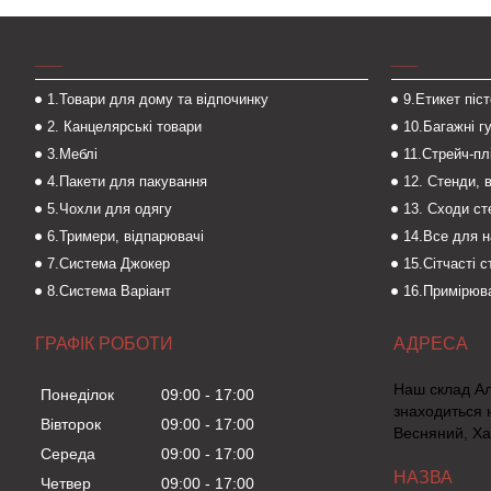
___
___
1.Товари для дому та відпочинку
9.Етикет піс
2. Канцелярські товари
10.Багажні г
3.Меблі
11.Стрейч-пл
4.Пакети для пакування
12. Стенди, 
5.Чохли для одягу
13. Сходи с
6.Тримери, відпарювачі
14.Все для 
7.Система Джокер
15.Сітчасті 
8.Система Варіант
16.Примірюва
ГРАФІК РОБОТИ
Наш склад А
Понеділок
09:00
17:00
знаходиться 
Вівторок
09:00
17:00
Весняний, Ха
Середа
09:00
17:00
Четвер
09:00
17:00