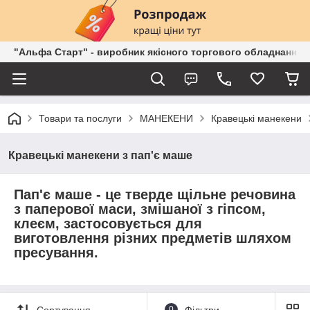
"Альфа Старт" - виробник якісного торгового обладнання о
Товари та послуги
МАНЕКЕНИ
Кравецькі манекени
Кравецькі манекени з пап'є маше
Пап'є маше - це тверде щільне речовина
з паперової маси, змішаної з гіпсом,
клеєм, застосовується для
виготовлення різних предметів шляхом
пресування.
0