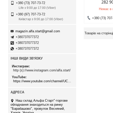
282 9
+380 (73) 707-73-72
Life з 9:00 до 17:00 (Viber)
Немає в 
+380 (97) 707-73-72
+380 (73) 707
Київстар з 9:00 до 17:00 (Viber)
magazin.alfa.start@gmail.com
+380737077372
+380737077372
+380737077372
ІНШІ ВИДИ ЗВ'ЯЗКУ
Инстаграм
http (s)://www.instagram.com/alfa.start/
YouTube
https://www.youtube.com/channel/UCMzwfuPdxogFIKF_nELVFNw
Наш склад Альфа Старт"-торгове
обладнання знаходиться на ринку
"Барабашово", провулок Весняний,
Харків, Україна