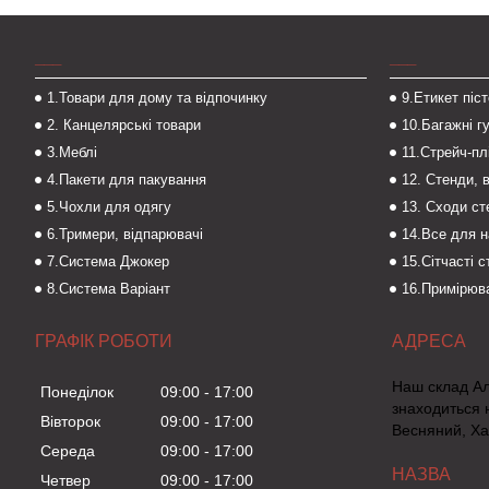
___
___
1.Товари для дому та відпочинку
9.Етикет піс
2. Канцелярські товари
10.Багажні г
3.Меблі
11.Стрейч-пл
4.Пакети для пакування
12. Стенди, 
5.Чохли для одягу
13. Сходи с
6.Тримери, відпарювачі
14.Все для 
7.Система Джокер
15.Сітчасті 
8.Система Варіант
16.Примірюва
ГРАФІК РОБОТИ
Наш склад А
Понеділок
09:00
17:00
знаходиться 
Вівторок
09:00
17:00
Весняний, Ха
Середа
09:00
17:00
Четвер
09:00
17:00