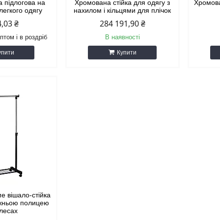
а підлогова на
Хромована стійка для одягу з
Хромова
легкого одягу
нахилом і кільцями для плічок
4,03 ₴
284 191,90 ₴
птом і в роздріб
В наявності
упити
Купити
е вішало-стійка
ижньою полицею
олесах