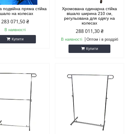
а подвійна пряма стійка
Хромована одинарна стійка
ішало на колесах
вішало ширина 210 см,
регульована для одягу на
283 071,50 ₴
колесах
В наявності
288 011,30 ₴
Купити
В наявності
Оптом і в роздріб
Купити