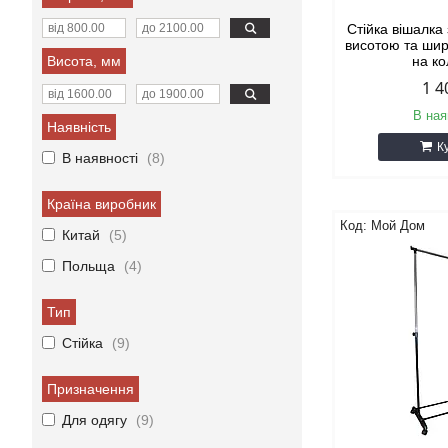
Стійка вішалка
висотою та ши
на к
Висота, мм
1 4
В ная
Наявність
К
В наявності
8
Країна виробник
Мой Дом
Китай
5
Польща
4
Тип
Стійка
9
Призначення
Для одягу
9