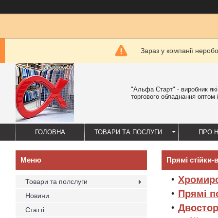
Зараз у компанії нероб
"Альфа Старт" - виробник як
торгового обладнання оптом і
ГОЛОВНА
ТОВАРИ ТА ПОСЛУГИ
ПРО 
Прямі стійки-
Х
ромиро
Товари та полслуги
Прямі п
Новини
Двостор
Статті