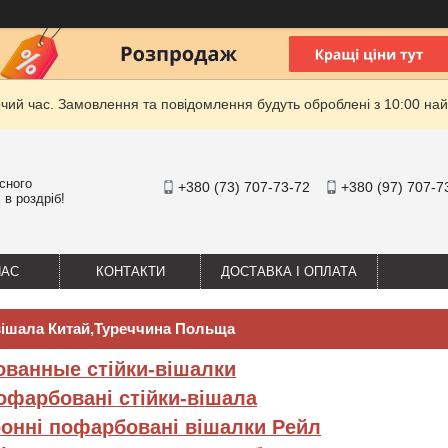
очий час. Замовлення та повідомлення будуть оброблені з 10:00 най
існого
+380 (73) 707-73-72
+380 (97) 707-7
 в роздріб!
НАС
КОНТАКТИ
ДОСТАВКА І ОПЛАТА
вішала Китай,Туреччина Польща
ванные стійки-вішалки
офарбовані стійки-вішала
онні пофарбовані вішалки Рейл