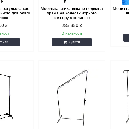
 з регульованою
Мобільна стійка-вішало подвійна
Мобільн
риною для одягу
пряма на колесах чорного
в
олесах
кольору з полицею
00 ₴
283 350 ₴
вності
В наявності
упити
Купити