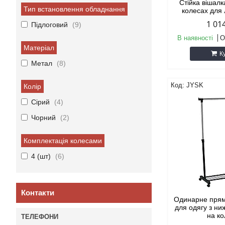
Стійка вішалк
Тип встановлення обладнання
колесах для 
1 01
Підлоговий
9
В наявності
О
Матеріал
К
Метал
8
JYSK
Колір
Сірий
4
Чорний
2
Комплектація колесами
4 (шт)
6
Контакти
Одинарне прям
для одягу з н
на к