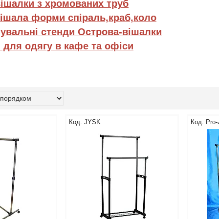
вішалки з хромованих труб
вішала форми спіраль,краб,коло
увальні стенди Острова-вішалки
 для одягу в кафе та офіси
JYSK
Pro-