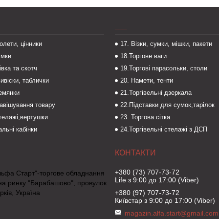
___
толети, цінники
17. Візки, сумки, мішки, пакети
умки
18.Торгове ваги
івка та скотч
19.Торгові парасольки, столи
вивіски, таблички
20. Намети, тенти
темянки
21.Торгівельні дзеркала
навішування товару
22.Підставки для сумок,тарілок
стелажі,вертушки
23. Торгова сітка
льні кабінки
24.Торгівельні стелажі з ДСП
+380 (73) 707-73-72
льфа Старт"-торгове обладнання
Life з 9:00 до 17:00 (Viber)
на ринку "Барабашово", провулок
рків, Україна
+380 (97) 707-73-72
Київстар з 9:00 до 17:00 (Viber)
magazin.alfa.start@gmail.com